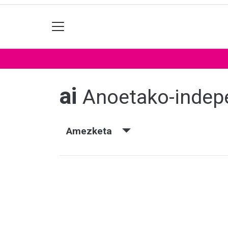
ai
Anoetako-indep
Amezketa