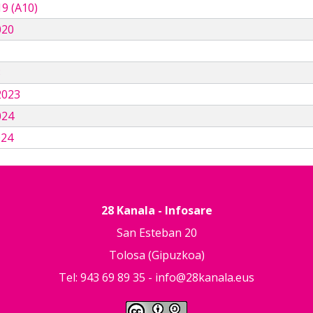
9 (A10)
020
3
2023
024
024
28 Kanala - Infosare
San Esteban 20
Tolosa (Gipuzkoa)
Tel: 943 69 89 35 -
info@28kanala.eus