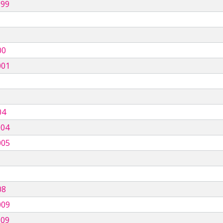
999
00
001
04
004
005
08
009
009