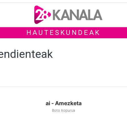
HAUTESKUNDEAK
endienteak
ai - Amezketa
Boto kopurua