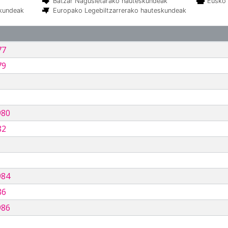
Batzar Nagusietarako hauteskundeak
Eusko 
skundeak
Europako Legebiltzarrerako hauteskundeak
77
79
980
82
984
86
986