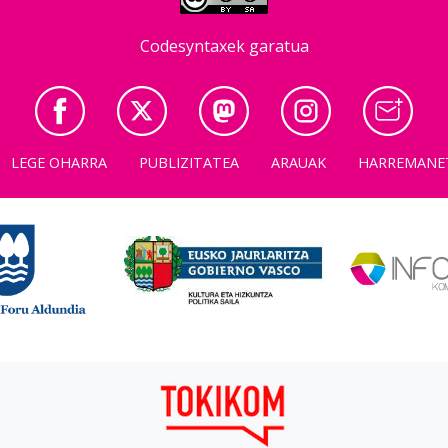
Codesyntaxek garatua
LEGE OHARRA
PUBLIZITATEA
ARAUAK
HARREMANE