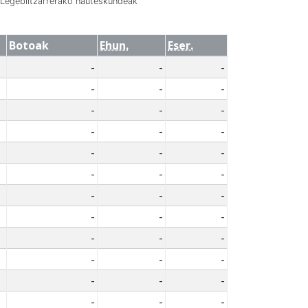
Legebiltzarrerako hauteskundeak
Botoak
Ehun.
Eser.
-
-
-
-
-
-
-
-
-
-
-
-
-
-
-
-
-
-
-
-
-
-
-
-
-
-
-
-
-
-
-
-
-
-
-
-