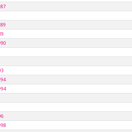
987
989
89
990
93
994
994
96
998