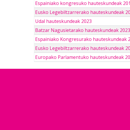
Espainiako kongresuko hauteskundeak 201
Eusko Legebiltzarrerako hauteskundeak 2
Udal hauteskundeak 2023
Batzar Nagusietarako hauteskundeak 202
Espainiako Kongresurako hauteskundeak 
Eusko Legebiltzarrerako hauteskundeak 2
Europako Parlamentuko hauteskundeak 2