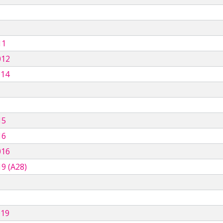
11
012
014
15
16
016
9 (A28)
019