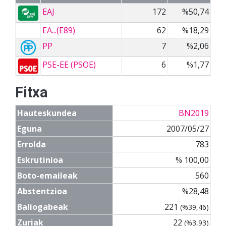
EAJ
172
%50,74
EA...(E89)
62
%18,29
PP
7
%2,06
PSE-EE (PSOE)
6
%1,77
Fitxa
Hauteskundea
BN2019
Eguna
2007/05/27
Errolda
783
Eskrutinioa
% 100,00
Boto-emaileak
560
Abstentzioa
%28,48
Baliogabeak
221
(%39,46)
Zuriak
22
(%3,93)