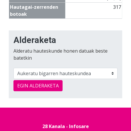
Hautagai-zerrenden
317
botoak
Alderaketa
Alderatu hauteskunde honen datuak beste
batetkin
EGIN ALDERAKETA
28 Kanala - Infosare