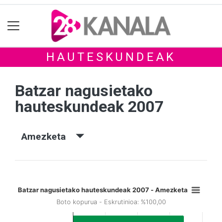
HAUTESKUNDEAK
Batzar nagusietako
hauteskundeak 2007
Amezketa
Batzar nagusietako hauteskundeak 2007 - Amezketa
Boto kopurua - Eskrutinioa: %100,00