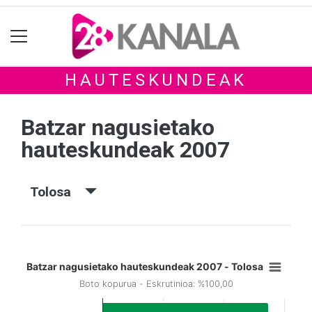
HAUTESKUNDEAK
Batzar nagusietako
hauteskundeak 2007
Tolosa
Batzar nagusietako hauteskundeak 2007 - Tolosa
Boto kopurua - Eskrutinioa: %100,00