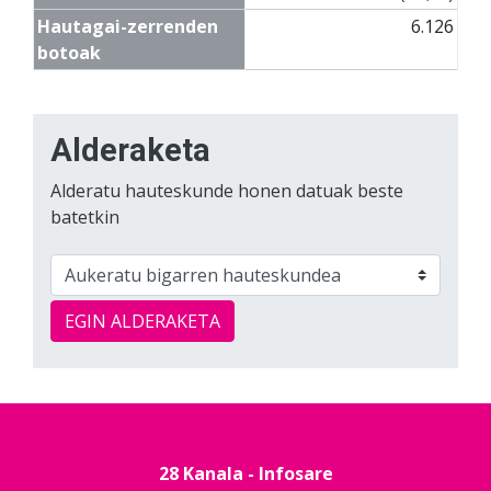
Hautagai-zerrenden
6.126
botoak
Alderaketa
Alderatu hauteskunde honen datuak beste
batetkin
EGIN ALDERAKETA
28 Kanala - Infosare