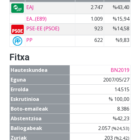
EAJ
2.747
%43,40
EA...(E89)
1.009
%15,94
PSE-EE (PSOE)
923
%14,58
PP
622
%9,83
Fitxa
Hauteskundea
BN2019
Eguna
2007/05/27
Errolda
14.515
Eskrutinioa
% 100,00
Boto-emaileak
8.386
Abstentzioa
%42,23
Baliogabeak
2.057
(%24,53)
Zuriak
203
(%2,42)