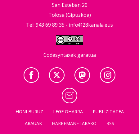
San Esteban 20
Tolosa (Gipuzkoa)
Tel: 943 69 89 35 -
info@28kanala.eus
Codesyntaxek garatua
HONI BURUZ
LEGE OHARRA
PUBLIZITATEA
ARAUAK
HARREMANETARAKO
RSS