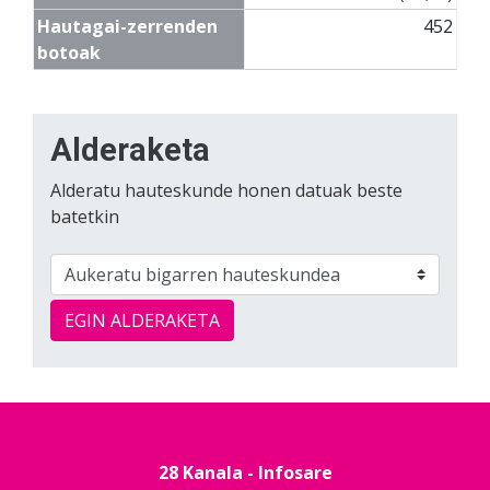
Hautagai-zerrenden
452
botoak
Alderaketa
Alderatu hauteskunde honen datuak beste
batetkin
EGIN ALDERAKETA
28 Kanala - Infosare