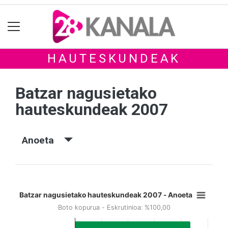
HAUTESKUNDEAK
Batzar nagusietako
hauteskundeak 2007
Anoeta
Batzar nagusietako hauteskundeak 2007 - Anoeta
Boto kopurua - Eskrutinioa: %100,00