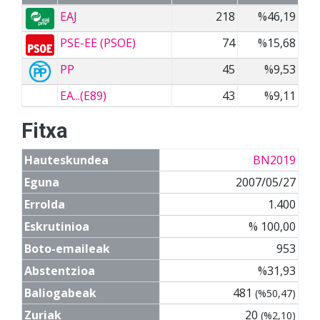
EAJ
218
%46,19
PSE-EE (PSOE)
74
%15,68
PP
45
%9,53
EA...(E89)
43
%9,11
Fitxa
Hauteskundea
BN2019
Eguna
2007/05/27
Errolda
1.400
Eskrutinioa
% 100,00
Boto-emaileak
953
Abstentzioa
%31,93
Baliogabeak
481
(%50,47)
Zuriak
20
(%2,10)