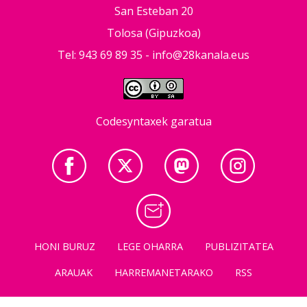
San Esteban 20
Tolosa (Gipuzkoa)
Tel: 943 69 89 35 -
info@28kanala.eus
Codesyntaxek garatua
HONI BURUZ
LEGE OHARRA
PUBLIZITATEA
ARAUAK
HARREMANETARAKO
RSS