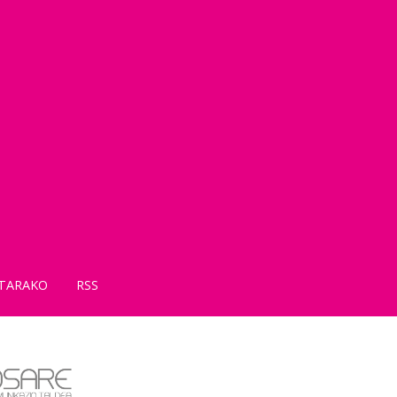
TARAKO
RSS