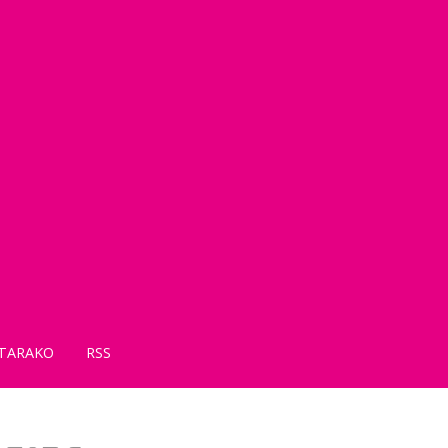
TARAKO
RSS