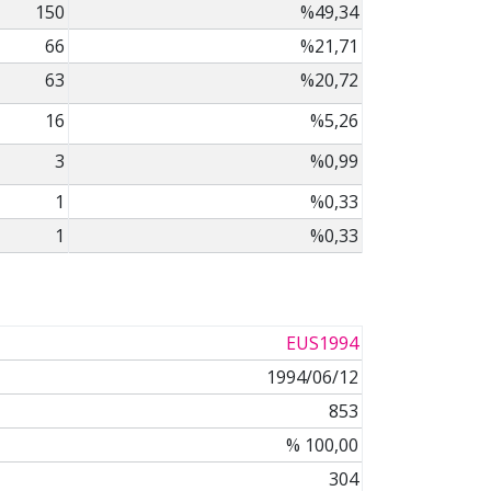
150
%49,34
66
%21,71
63
%20,72
16
%5,26
3
%0,99
1
%0,33
1
%0,33
EUS1994
1994/06/12
853
% 100,00
304