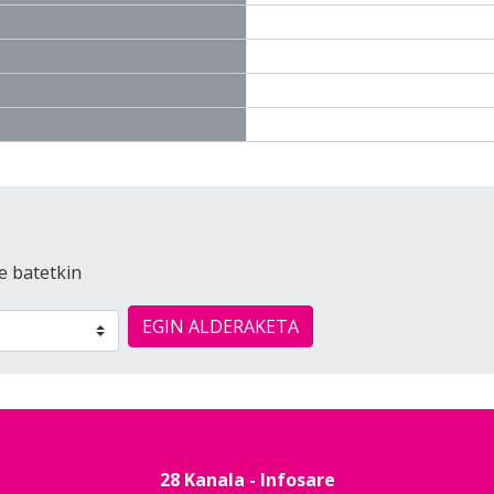
e batetkin
EGIN ALDERAKETA
28 Kanala - Infosare