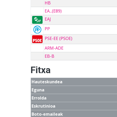
HB
EA...(E89)
EAJ
PP
PSE-EE (PSOE)
ARM-ADE
EB-B
Fitxa
Hauteskundea
Eguna
Errolda
Eskrutinioa
Boto-emaileak