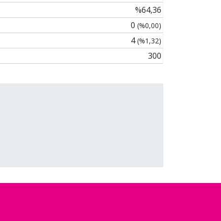
%64,36
0
(%0,00)
4
(%1,32)
300