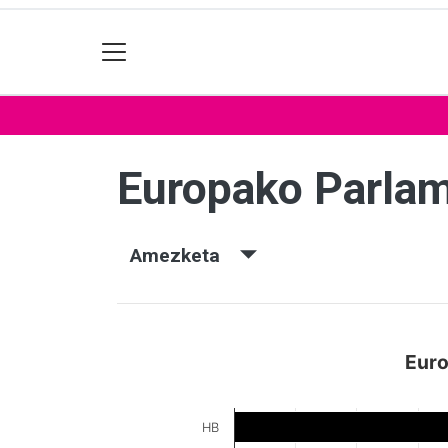
Europako Parla
Amezketa
Euro
HB