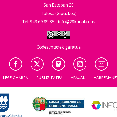
San Esteban 20
Tolosa (Gipuzkoa)
Tel: 943 69 89 35 -
info@28kanala.eus
Codesyntaxek garatua
LEGE OHARRA
PUBLIZITATEA
ARAUAK
HARREMANE