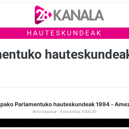
HAUTESKUNDEAK
mentuko hauteskundea
pako Parlamentuko hauteskundeak 1994 - Ame
Boto kopurua - Eskrutinioa: %100,00