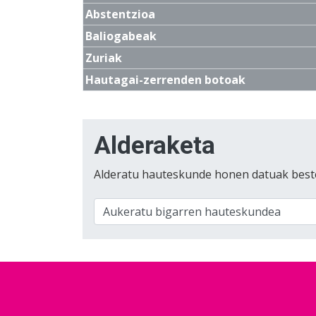
Abstentzioa
Baliogabeak
Zuriak
Hautagai-zerrenden botoak
Alderaketa
Alderatu hauteskunde honen datuak best