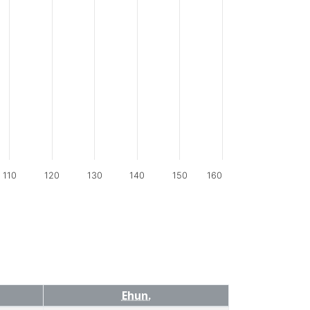
110
120
130
140
150
160
Ehun.