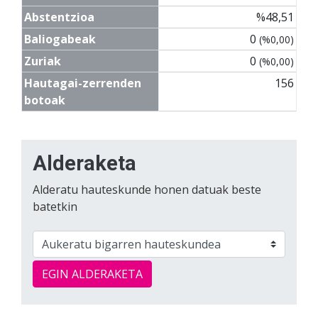
Abstentzioa
%48,51
Baliogabeak
0
(%0,00)
Zuriak
0
(%0,00)
Hautagai-zerrenden
156
botoak
Alderaketa
Alderatu hauteskunde honen datuak beste
batetkin
EGIN ALDERAKETA