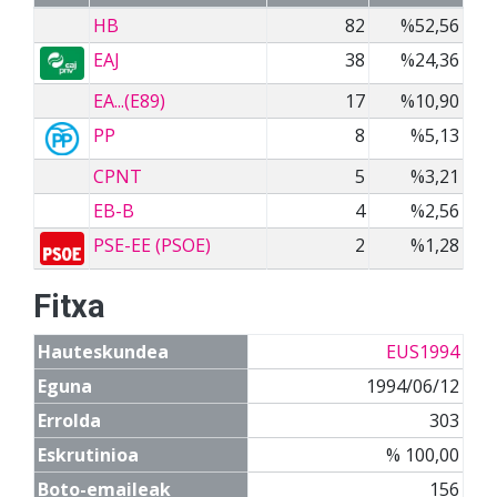
HB
82
%52,56
EAJ
38
%24,36
EA...(E89)
17
%10,90
PP
8
%5,13
CPNT
5
%3,21
EB-B
4
%2,56
PSE-EE (PSOE)
2
%1,28
Fitxa
Hauteskundea
EUS1994
Eguna
1994/06/12
Errolda
303
Eskrutinioa
% 100,00
Boto-emaileak
156