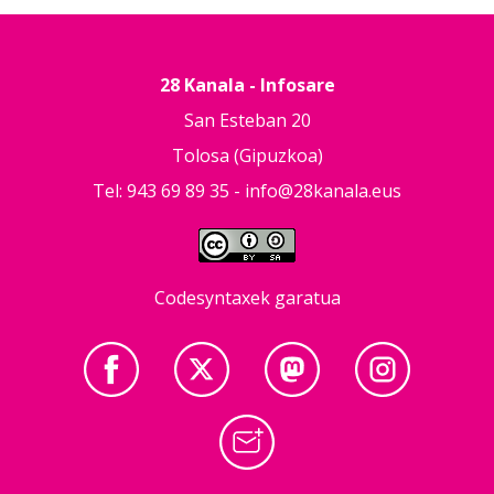
28 Kanala - Infosare
San Esteban 20
Tolosa (Gipuzkoa)
Tel: 943 69 89 35 -
info@28kanala.eus
Codesyntaxek garatua