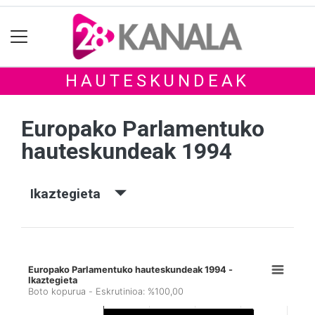
HAUTESKUNDEAK
Europako Parlamentuko
hauteskundeak 1994
Ikaztegieta
Europako Parlamentuko hauteskundeak 1994 -
Ikaztegieta
Boto kopurua - Eskrutinioa: %100,00