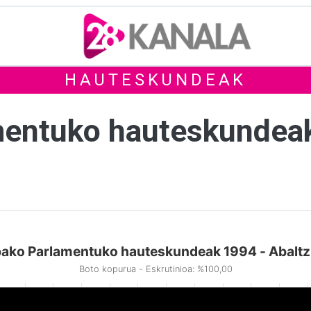
HAUTESKUNDEAK
mentuko hauteskundea
ako Parlamentuko hauteskundeak 1994 - Abaltz
Boto kopurua - Eskrutinioa: %100,00