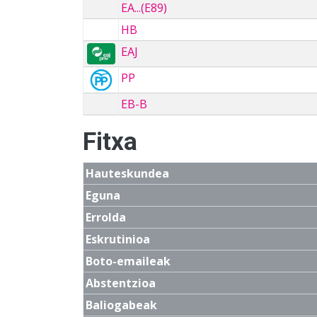
EA...(E89)
HB
EAJ
PP
EB-B
Fitxa
Hauteskundea
Eguna
Errolda
Eskrutinioa
Boto-emaileak
Abstentzioa
Baliogabeak