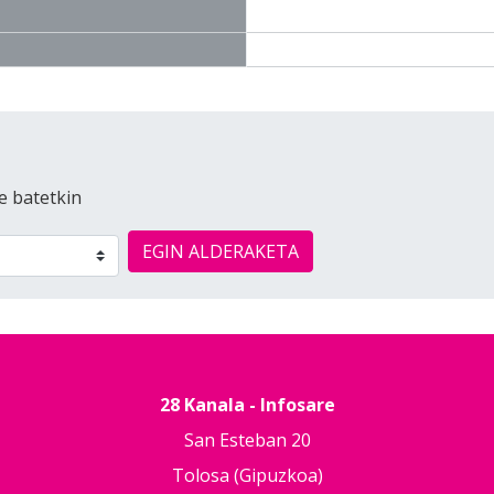
e batetkin
EGIN ALDERAKETA
28 Kanala - Infosare
San Esteban 20
Tolosa (Gipuzkoa)