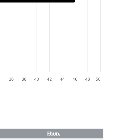
4
36
38
40
42
44
46
48
50
Ehun.