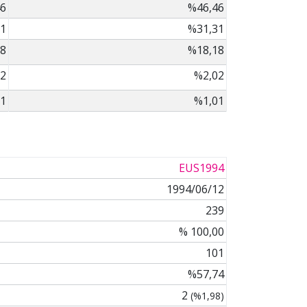
6
%46,46
1
%31,31
8
%18,18
2
%2,02
1
%1,01
EUS1994
1994/06/12
239
% 100,00
101
%57,74
2
(%1,98)