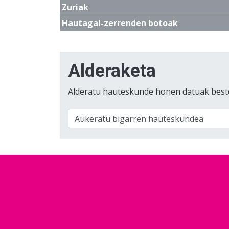
Zuriak
Hautagai-zerrenden botoak
Alderaketa
Alderatu hauteskunde honen datuak best