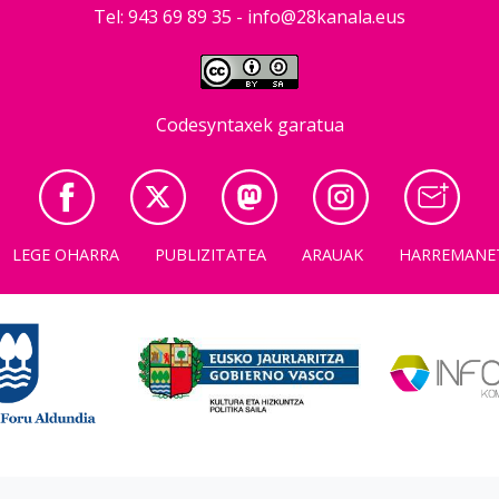
Tel: 943 69 89 35 -
info@28kanala.eus
Codesyntaxek garatua
LEGE OHARRA
PUBLIZITATEA
ARAUAK
HARREMANE