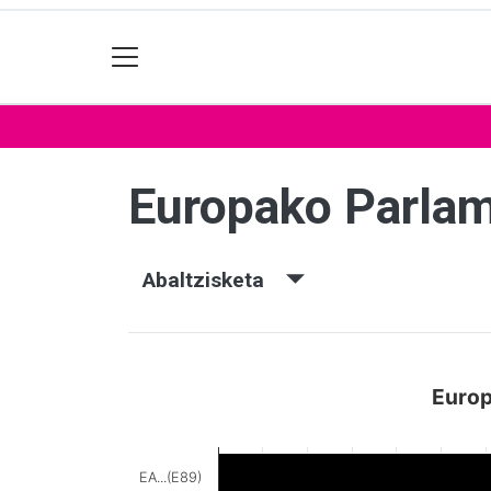
Europako Parla
Abaltzisketa
Europ
EA...(E89)