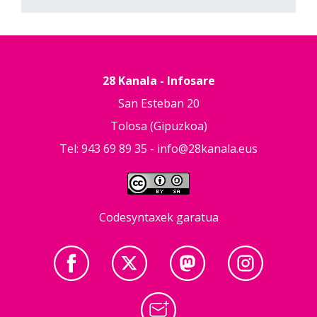
28 Kanala - Infosare
San Esteban 20
Tolosa (Gipuzkoa)
Tel: 943 69 89 35 -
info@28kanala.eus
Codesyntaxek garatua