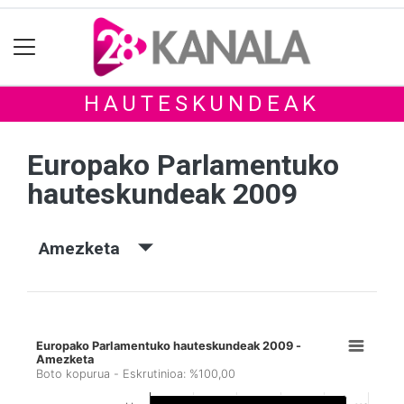
HAUTESKUNDEAK
Europako Parlamentuko
hauteskundeak 2009
Amezketa
Europako Parlamentuko hauteskundeak 2009 -
Amezketa
Boto kopurua - Eskrutinioa: %100,00