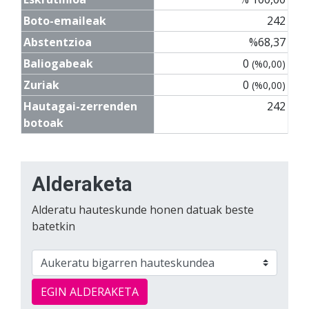
Boto-emaileak
242
Abstentzioa
%68,37
Baliogabeak
0
(%0,00)
Zuriak
0
(%0,00)
Hautagai-zerrenden
242
botoak
Alderaketa
Alderatu hauteskunde honen datuak beste
batetkin
EGIN ALDERAKETA