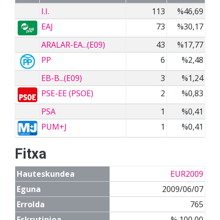
I.I.
113
%46,69
EAJ
73
%30,17
ARALAR-EA...(E09)
43
%17,77
PP
6
%2,48
EB-B...(E09)
3
%1,24
PSE-EE (PSOE)
2
%0,83
PSA
1
%0,41
PUM+J
1
%0,41
Fitxa
Hauteskundea
EUR2009
Eguna
2009/06/07
Errolda
765
Eskrutinioa
% 100,00