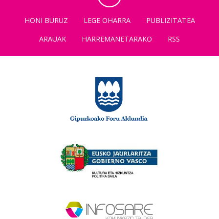
HONI BURUZ
LEGE OHARRA
PUBLIZITATEA
ARAUAK
HARREMANETARAKO
RSS