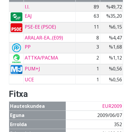
I.I.
89
%49,72
EAJ
63
%35,20
PSE-EE (PSOE)
11
%6,15
ARALAR-EA...(E09)
8
%4,47
PP
3
%1,68
ATTKA/PACMA
2
%1,12
PUM+J
1
%0,56
UCE
1
%0,56
Fitxa
Hauteskundea
EUR2009
Eguna
2009/06/07
Errolda
352