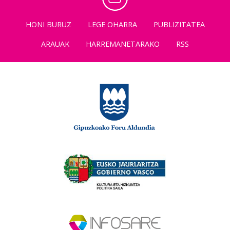
HONI BURUZ
LEGE OHARRA
PUBLIZITATEA
ARAUAK
HARREMANETARAKO
RSS