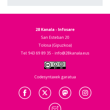
28 Kanala - Infosare
San Esteban 20
Tolosa (Gipuzkoa)
Tel: 943 69 89 35 -
info@28kanala.eus
Codesyntaxek garatua