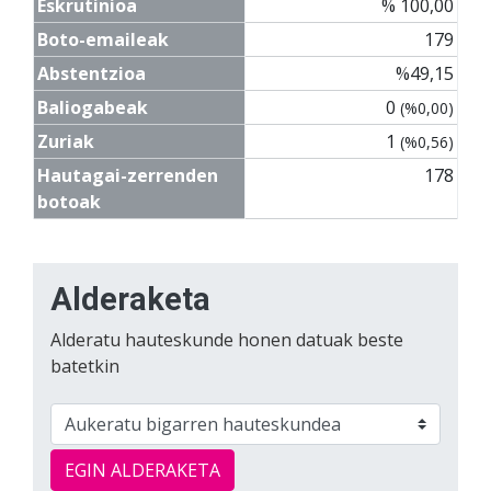
Eskrutinioa
% 100,00
Boto-emaileak
179
Abstentzioa
%49,15
Baliogabeak
0
(%0,00)
Zuriak
1
(%0,56)
Hautagai-zerrenden
178
botoak
Alderaketa
Alderatu hauteskunde honen datuak beste
batetkin
EGIN ALDERAKETA