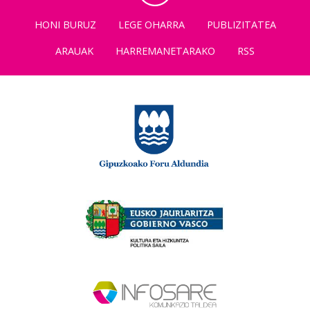
HONI BURUZ
LEGE OHARRA
PUBLIZITATEA
ARAUAK
HARREMANETARAKO
RSS