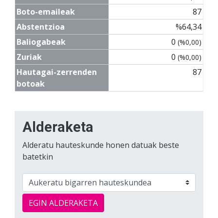
Boto-emaileak
87
Abstentzioa
%64,34
Baliogabeak
0
(%0,00)
Zuriak
0
(%0,00)
Hautagai-zerrenden
87
botoak
Alderaketa
Alderatu hauteskunde honen datuak beste
batetkin
EGIN ALDERAKETA