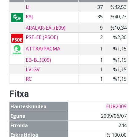
I.I.
37
%42,53
EAJ
35
%40,23
ARALAR-EA...(E09)
9
%10,34
PSE-EE (PSOE)
2
%2,30
ATTKA/PACMA
1
%1,15
EB-B...(E09)
1
%1,15
LV-GV
1
%1,15
RC
1
%1,15
Fitxa
Hauteskundea
EUR2009
Eguna
2009/06/07
Errolda
244
Eskrutinioa
% 100,00