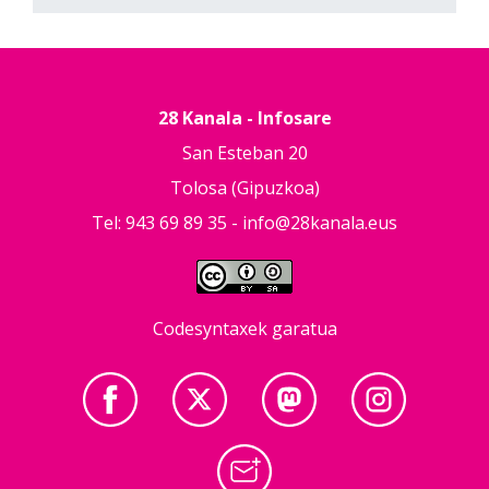
28 Kanala - Infosare
San Esteban 20
Tolosa (Gipuzkoa)
Tel: 943 69 89 35 -
info@28kanala.eus
Codesyntaxek garatua