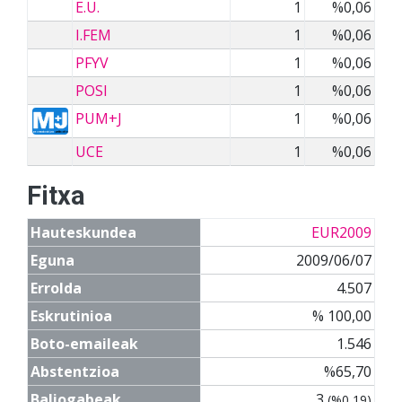
E.U.
1
%0,06
I.FEM
1
%0,06
PFYV
1
%0,06
POSI
1
%0,06
PUM+J
1
%0,06
UCE
1
%0,06
Fitxa
Hauteskundea
EUR2009
Eguna
2009/06/07
Errolda
4.507
Eskrutinioa
% 100,00
Boto-emaileak
1.546
Abstentzioa
%65,70
Baliogabeak
3
(%0,19)