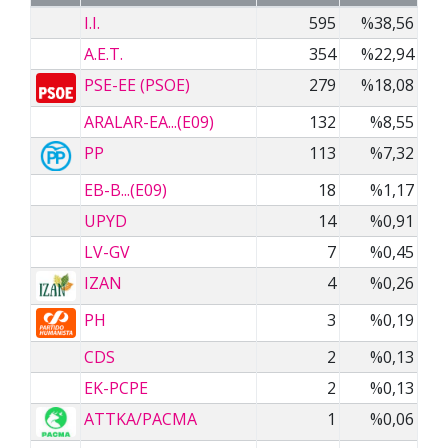
I.I.
595
%38,56
A.E.T.
354
%22,94
PSE-EE (PSOE)
279
%18,08
ARALAR-EA...(E09)
132
%8,55
PP
113
%7,32
EB-B...(E09)
18
%1,17
UPYD
14
%0,91
LV-GV
7
%0,45
IZAN
4
%0,26
PH
3
%0,19
CDS
2
%0,13
EK-PCPE
2
%0,13
ATTKA/PACMA
1
%0,06