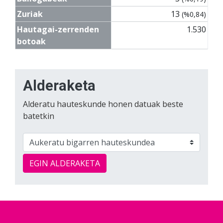
Zuriak
13
(%0,84)
Hautagai-zerrenden
1.530
botoak
Alderaketa
Alderatu hauteskunde honen datuak beste
batetkin
EGIN ALDERAKETA