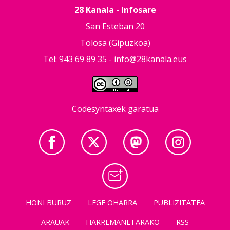
28 Kanala - Infosare
San Esteban 20
Tolosa (Gipuzkoa)
Tel: 943 69 89 35 -
info@28kanala.eus
Codesyntaxek garatua
HONI BURUZ
LEGE OHARRA
PUBLIZITATEA
ARAUAK
HARREMANETARAKO
RSS