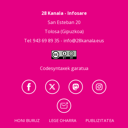
28 Kanala - Infosare
San Esteban 20
Tolosa (Gipuzkoa)
Tel: 943 69 89 35 -
info@28kanala.eus
Codesyntaxek garatua
HONI BURUZ
LEGE OHARRA
PUBLIZITATEA