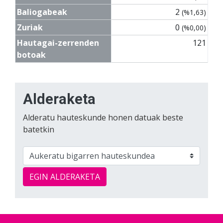
Baliogabeak
2
(%1,63)
Zuriak
0
(%0,00)
Hautagai-zerrenden
121
botoak
Alderaketa
Alderatu hauteskunde honen datuak beste
batetkin
EGIN ALDERAKETA