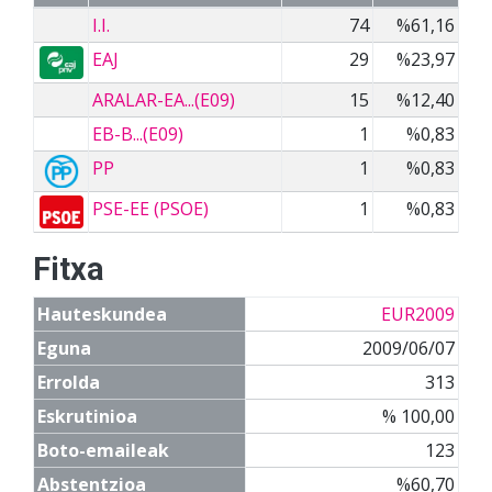
I.I.
74
%61,16
EAJ
29
%23,97
ARALAR-EA...(E09)
15
%12,40
EB-B...(E09)
1
%0,83
PP
1
%0,83
PSE-EE (PSOE)
1
%0,83
Fitxa
Hauteskundea
EUR2009
Eguna
2009/06/07
Errolda
313
Eskrutinioa
% 100,00
Boto-emaileak
123
Abstentzioa
%60,70