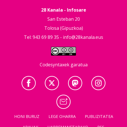
28 Kanala - Infosare
San Esteban 20
Tolosa (Gipuzkoa)
Tel: 943 69 89 35 -
info@28kanala.eus
Codesyntaxek garatua
HONI BURUZ
LEGE OHARRA
PUBLIZITATEA