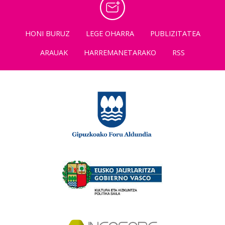
HONI BURUZ
LEGE OHARRA
PUBLIZITATEA
ARAUAK
HARREMANETARAKO
RSS