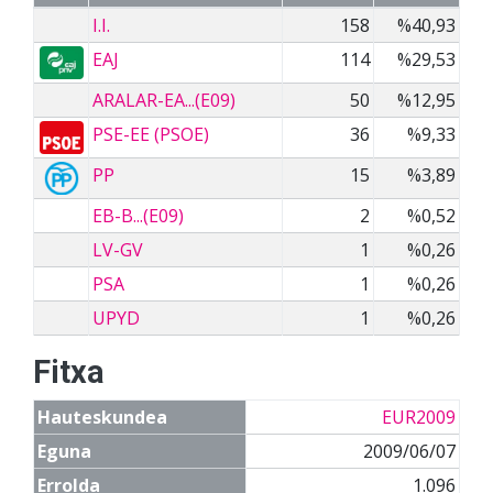
I.I.
158
%40,93
EAJ
114
%29,53
ARALAR-EA...(E09)
50
%12,95
PSE-EE (PSOE)
36
%9,33
PP
15
%3,89
EB-B...(E09)
2
%0,52
LV-GV
1
%0,26
PSA
1
%0,26
UPYD
1
%0,26
Fitxa
Hauteskundea
EUR2009
Eguna
2009/06/07
Errolda
1.096