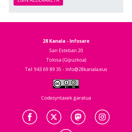
28 Kanala - Infosare
San Esteban 20
Tolosa (Gipuzkoa)
Tel: 943 69 89 35 -
info@28kanala.eus
Codesyntaxek garatua