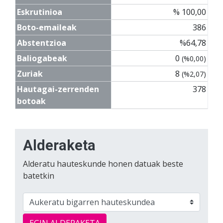
Eskrutinioa
% 100,00
Boto-emaileak
386
Abstentzioa
%64,78
Baliogabeak
0
(%0,00)
Zuriak
8
(%2,07)
Hautagai-zerrenden
378
botoak
Alderaketa
Alderatu hauteskunde honen datuak beste
batetkin
EGIN ALDERAKETA