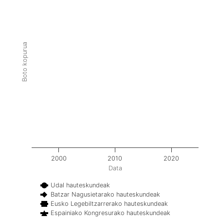
Boto kopurua
2000
2010
2020
Data
Udal hauteskundeak
Batzar Nagusietarako hauteskundeak
Eusko Legebiltzarrerako hauteskundeak
Espainiako Kongresurako hauteskundeak