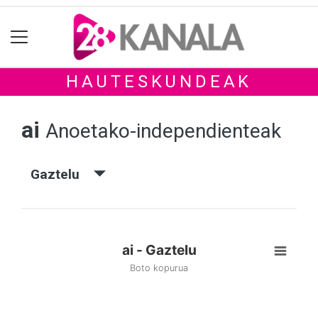
HAUTESKUNDEAK
ai
Anoetako-independienteak
Gaztelu
ai - Gaztelu
Boto kopurua