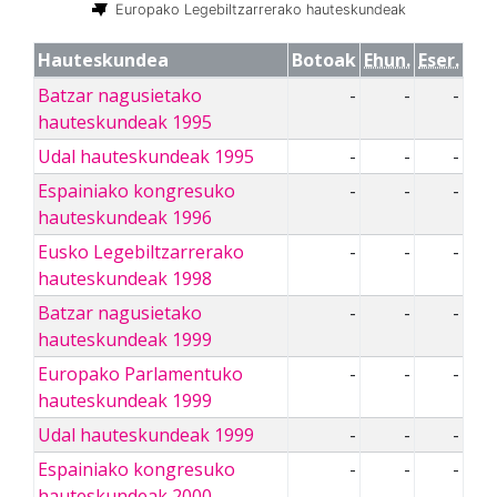
Europako Legebiltzarrerako hauteskundeak
Hauteskundea
Botoak
Ehun.
Eser.
Batzar nagusietako
-
-
-
hauteskundeak 1995
Udal hauteskundeak 1995
-
-
-
Espainiako kongresuko
-
-
-
hauteskundeak 1996
Eusko Legebiltzarrerako
-
-
-
hauteskundeak 1998
Batzar nagusietako
-
-
-
hauteskundeak 1999
Europako Parlamentuko
-
-
-
hauteskundeak 1999
Udal hauteskundeak 1999
-
-
-
Espainiako kongresuko
-
-
-
hauteskundeak 2000