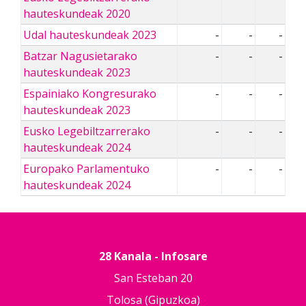
hauteskundeak 2020
Udal hauteskundeak 2023
-
-
-
Batzar Nagusietarako
-
-
-
hauteskundeak 2023
Espainiako Kongresurako
-
-
-
hauteskundeak 2023
Eusko Legebiltzarrerako
-
-
-
hauteskundeak 2024
Europako Parlamentuko
-
-
-
hauteskundeak 2024
28 Kanala - Infosare
San Esteban 20
Tolosa (Gipuzkoa)