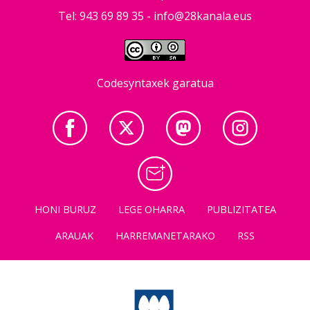
Tel: 943 69 89 35 -
info@28kanala.eus
Codesyntaxek garatua
HONI BURUZ
LEGE OHARRA
PUBLIZITATEA
ARAUAK
HARREMANETARAKO
RSS