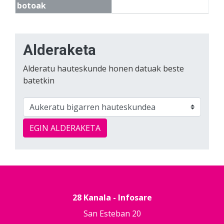
botoak
Alderaketa
Alderatu hauteskunde honen datuak beste
batetkin
EGIN ALDERAKETA
28 Kanala - Infosare
San Esteban 20