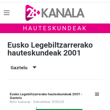
HAUTESKUNDEAK
Eusko Legebiltzarrerako
hauteskundeak 2001
Gaztelu
Eusko Legebiltzarrerako hauteskundeak 2001 -
Gaztelu
Boto kopurua - Eskrutinioa: %100,00