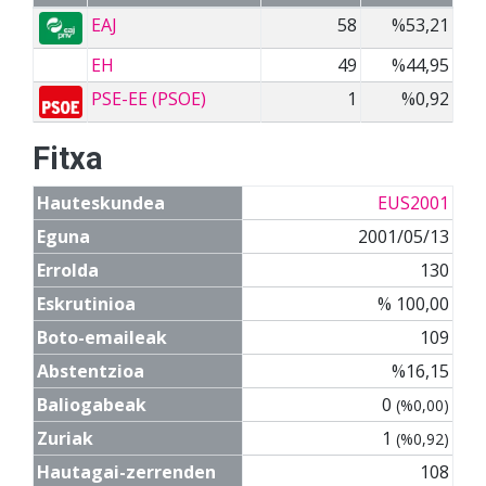
EAJ
58
%53,21
EH
49
%44,95
PSE-EE (PSOE)
1
%0,92
Fitxa
Hauteskundea
EUS2001
Eguna
2001/05/13
Errolda
130
Eskrutinioa
% 100,00
Boto-emaileak
109
Abstentzioa
%16,15
Baliogabeak
0
(%0,00)
Zuriak
1
(%0,92)
Hautagai-zerrenden
108