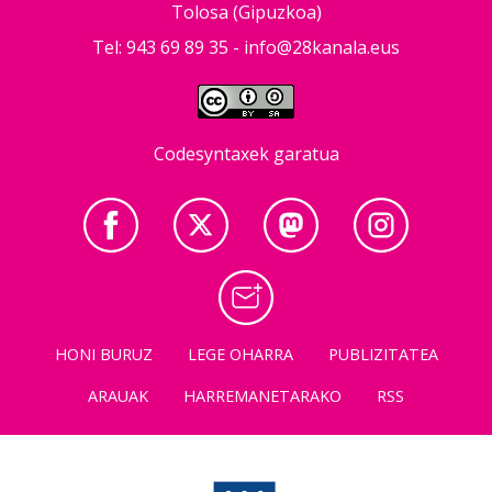
Tolosa (Gipuzkoa)
Tel: 943 69 89 35 -
info@28kanala.eus
Codesyntaxek garatua
HONI BURUZ
LEGE OHARRA
PUBLIZITATEA
ARAUAK
HARREMANETARAKO
RSS