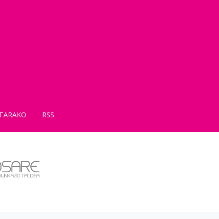
TARAKO
RSS