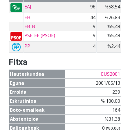
EAJ
96
%58,54
EH
44
%26,83
EB-B
9
%5,49
PSE-EE (PSOE)
9
%5,49
PP
4
%2,44
Fitxa
Hauteskundea
EUS2001
Eguna
2001/05/13
Errolda
239
Eskrutinioa
% 100,00
Boto-emaileak
164
Abstentzioa
%31,38
Baliogabeak
0
(%0,00)