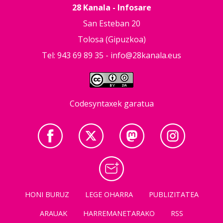
28 Kanala - Infosare
San Esteban 20
Tolosa (Gipuzkoa)
Tel: 943 69 89 35 -
info@28kanala.eus
Codesyntaxek garatua
HONI BURUZ
LEGE OHARRA
PUBLIZITATEA
ARAUAK
HARREMANETARAKO
RSS