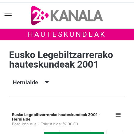
HAUTESKUNDEAK
Eusko Legebiltzarrerako
hauteskundeak 2001
Hernialde
Eusko Legebiltzarrerako hauteskundeak 2001 -
Hernialde
Boto kopurua - Eskrutinioa: %100,00