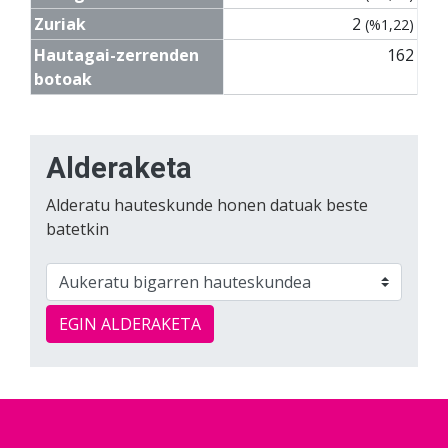
Zuriak
2
(%1,22)
Hautagai-zerrenden
162
botoak
Alderaketa
Alderatu hauteskunde honen datuak beste
batetkin
EGIN ALDERAKETA