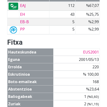
EAJ
112
%67,07
EH
43
%25,75
EB-B
5
%2,99
PP
5
%2,99
Fitxa
Hauteskundea
EUS2001
Eguna
2001/05/13
Errolda
220
Eskrutinioa
% 100,00
Boto-emaileak
168
Abstentzioa
%23,64
Baliogabeak
1
(%0,60)
Zuriak
2
(%1,19)