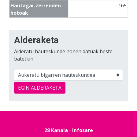
Hautagai-zerrenden
165
botoak
Alderaketa
Alderatu hauteskunde honen datuak beste
batetkin
EGIN ALDERAKETA
28 Kanala - Infosare