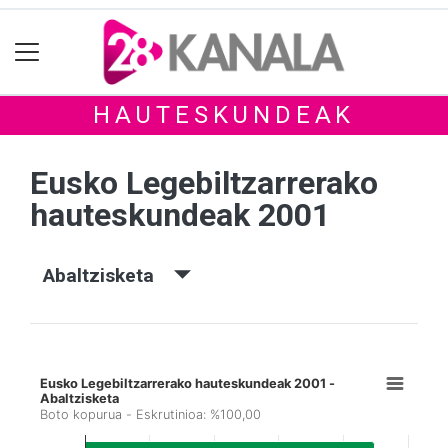
HAUTESKUNDEAK
Eusko Legebiltzarrerako
hauteskundeak 2001
Abaltzisketa
Eusko Legebiltzarrerako hauteskundeak 2001 -
Abaltzisketa
Boto kopurua - Eskrutinioa: %100,00