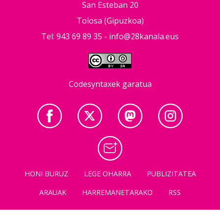
San Esteban 20
Tolosa (Gipuzkoa)
Tel: 943 69 89 35 -
info@28kanala.eus
Codesyntaxek garatua
HONI BURUZ
LEGE OHARRA
PUBLIZITATEA
ARAUAK
HARREMANETARAKO
RSS