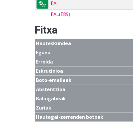
EAJ
EA...(E89)
Fitxa
Hauteskundea
Eguna
Errolda
Eskrutinioa
Boto-emaileak
Abstentzioa
Baliogabeak
Zuriak
Hautagai-zerrenden botoak