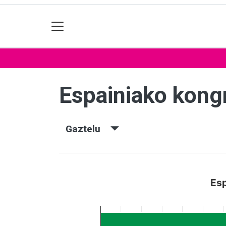
Espainiako kon
Gaztelu
Esp