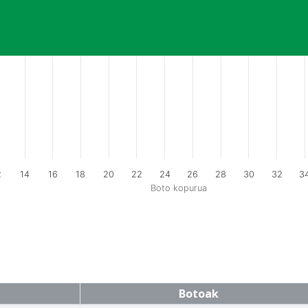
2
14
16
18
20
22
24
26
28
30
32
3
Boto kopurua
Botoak