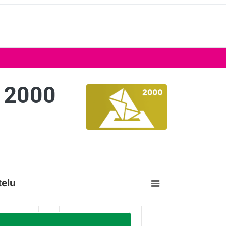
 2000
telu