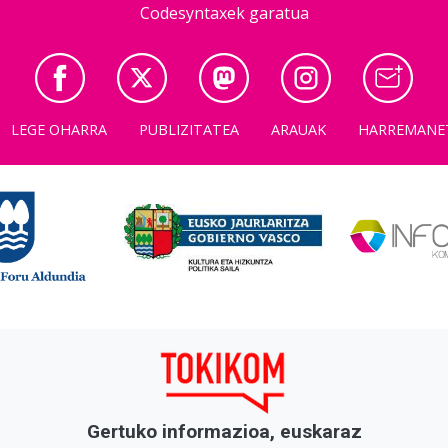
Codesyntaxek garatua
LEGE OHARRA
PUBLIZITATEA
ARAUAK
HARREMANE
Gertuko informazioa, euskaraz