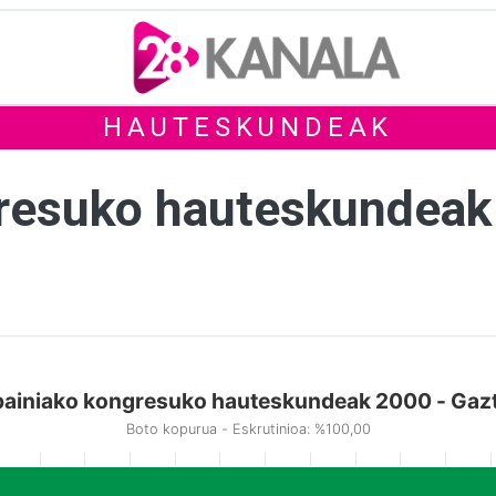
HAUTESKUNDEAK
gresuko hauteskundeak
ainiako kongresuko hauteskundeak 2000 - Gaz
Boto kopurua - Eskrutinioa: %100,00