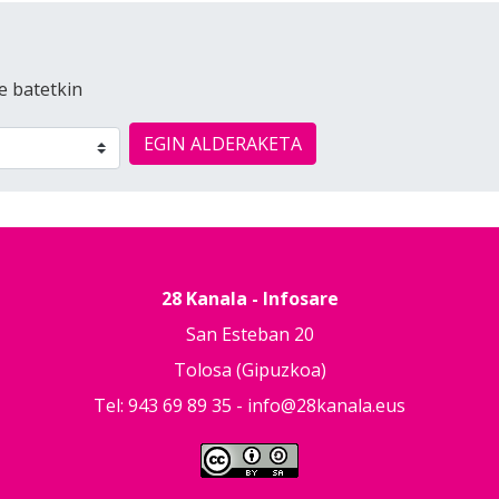
e batetkin
EGIN ALDERAKETA
28 Kanala - Infosare
San Esteban 20
Tolosa (Gipuzkoa)
Tel: 943 69 89 35 -
info@28kanala.eus