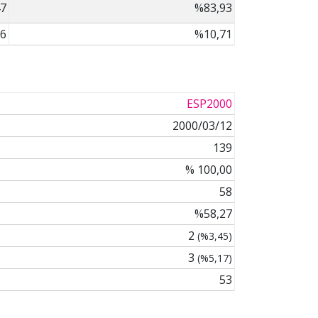
7
%83,93
6
%10,71
ESP2000
2000/03/12
139
% 100,00
58
%58,27
2
(%3,45)
3
(%5,17)
53