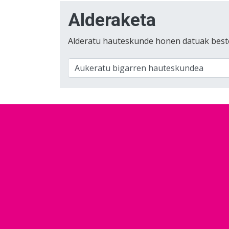
Alderaketa
Alderatu hauteskunde honen datuak best