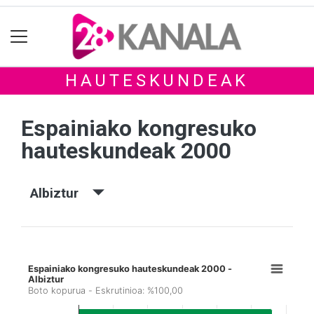
HAUTESKUNDEAK
Espainiako kongresuko
hauteskundeak 2000
Albiztur
Espainiako kongresuko hauteskundeak 2000 -
Albiztur
Boto kopurua - Eskrutinioa: %100,00