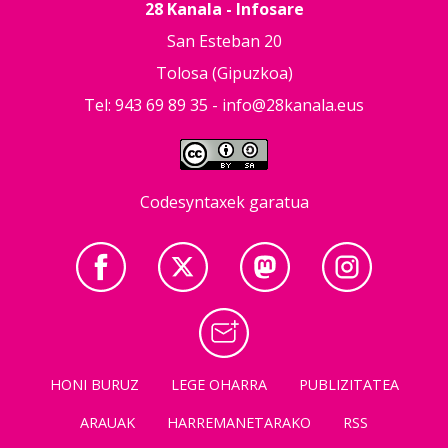
28 Kanala - Infosare
San Esteban 20
Tolosa (Gipuzkoa)
Tel: 943 69 89 35 -
info@28kanala.eus
Codesyntaxek garatua
HONI BURUZ
LEGE OHARRA
PUBLIZITATEA
ARAUAK
HARREMANETARAKO
RSS