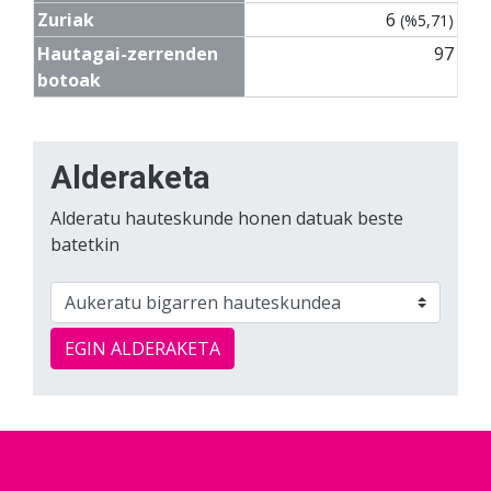
Zuriak
6
(%5,71)
Hautagai-zerrenden
97
botoak
Alderaketa
Alderatu hauteskunde honen datuak beste
batetkin
EGIN ALDERAKETA