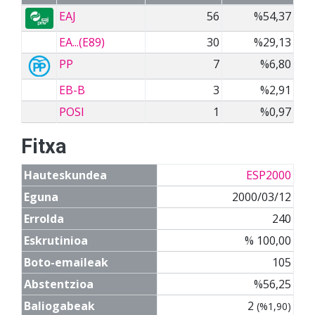
EAJ
56
%54,37
EA...(E89)
30
%29,13
PP
7
%6,80
EB-B
3
%2,91
POSI
1
%0,97
Fitxa
Hauteskundea
ESP2000
Eguna
2000/03/12
Errolda
240
Eskrutinioa
% 100,00
Boto-emaileak
105
Abstentzioa
%56,25
Baliogabeak
2
(%1,90)