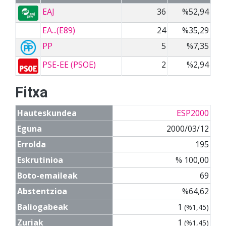
EAJ
36
%52,94
EA...(E89)
24
%35,29
PP
5
%7,35
PSE-EE (PSOE)
2
%2,94
Fitxa
Hauteskundea
ESP2000
Eguna
2000/03/12
Errolda
195
Eskrutinioa
% 100,00
Boto-emaileak
69
Abstentzioa
%64,62
Baliogabeak
1
(%1,45)
Zuriak
1
(%1,45)