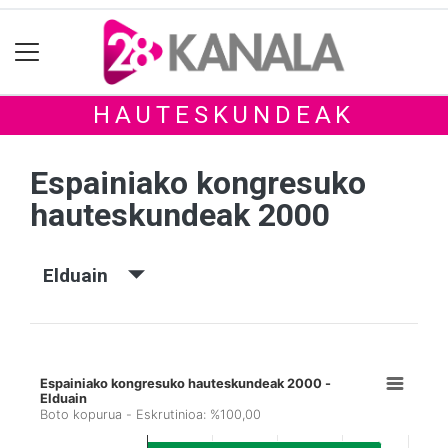
HAUTESKUNDEAK
Espainiako kongresuko
hauteskundeak 2000
Elduain
Espainiako kongresuko hauteskundeak 2000 -
Elduain
Boto kopurua - Eskrutinioa: %100,00