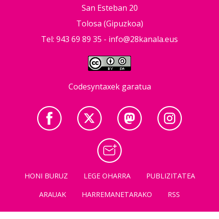
San Esteban 20
Tolosa (Gipuzkoa)
Tel: 943 69 89 35 -
info@28kanala.eus
Codesyntaxek garatua
HONI BURUZ
LEGE OHARRA
PUBLIZITATEA
ARAUAK
HARREMANETARAKO
RSS