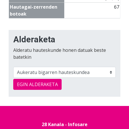
Hautagai-zerrenden
67
botoak
Alderaketa
Alderatu hauteskunde honen datuak beste
batetkin
EGIN ALDERAKETA
28 Kanala - Infosare