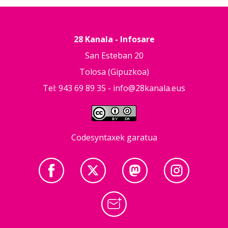
28 Kanala - Infosare
San Esteban 20
Tolosa (Gipuzkoa)
Tel: 943 69 89 35 -
info@28kanala.eus
Codesyntaxek garatua