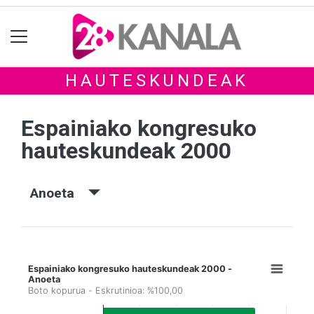
HAUTESKUNDEAK
Espainiako kongresuko
hauteskundeak 2000
Anoeta
Espainiako kongresuko hauteskundeak 2000 -
Anoeta
Boto kopurua - Eskrutinioa: %100,00