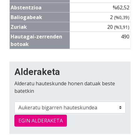
Abstentzioa
%62,52
Baliogabeak
2
(%0,39)
Zuriak
20
(%3,91)
Hautagai-zerrenden
490
botoak
Alderaketa
Alderatu hauteskunde honen datuak beste
batetkin
EGIN ALDERAKETA