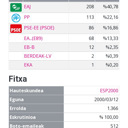
EAJ
208
%40,78
PP
113
%22,16
PSE-EE (PSOE)
86
%16,86
EA...(E89)
68
%13,33
EB-B
12
%2,35
BERDEAK-LV
2
%0,39
EKA
1
%0,20
Fitxa
Hauteskundea
ESP2000
Eguna
2000/03/12
Errolda
1.366
Eskrutinioa
% 100,00
Boto-emaileak
512