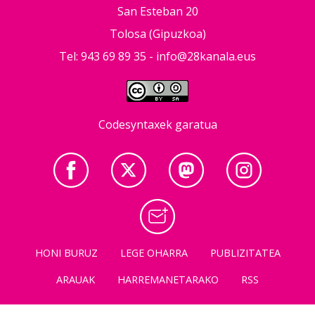
San Esteban 20
Tolosa (Gipuzkoa)
Tel: 943 69 89 35 -
info@28kanala.eus
Codesyntaxek garatua
HONI BURUZ
LEGE OHARRA
PUBLIZITATEA
ARAUAK
HARREMANETARAKO
RSS