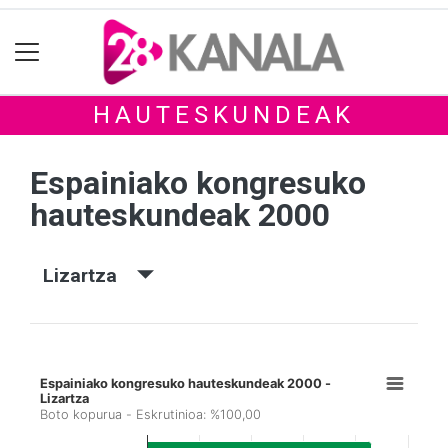
HAUTESKUNDEAK
Espainiako kongresuko
hauteskundeak 2000
Lizartza
Espainiako kongresuko hauteskundeak 2000 -
Lizartza
Boto kopurua - Eskrutinioa: %100,00