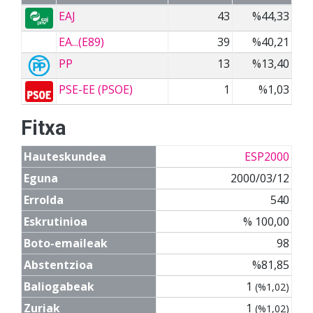
EAJ
43
%44,33
EA...(E89)
39
%40,21
PP
13
%13,40
PSE-EE (PSOE)
1
%1,03
Fitxa
Hauteskundea
ESP2000
Eguna
2000/03/12
Errolda
540
Eskrutinioa
% 100,00
Boto-emaileak
98
Abstentzioa
%81,85
Baliogabeak
1
(%1,02)
Zuriak
1
(%1,02)