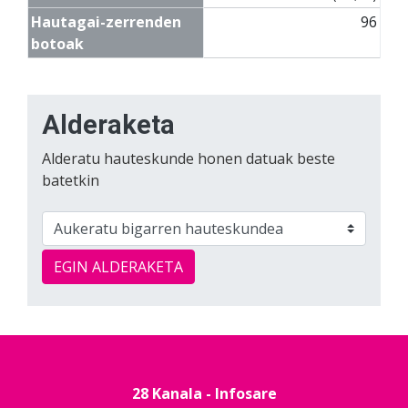
Hautagai-zerrenden
96
botoak
Alderaketa
Alderatu hauteskunde honen datuak beste
batetkin
EGIN ALDERAKETA
28 Kanala - Infosare