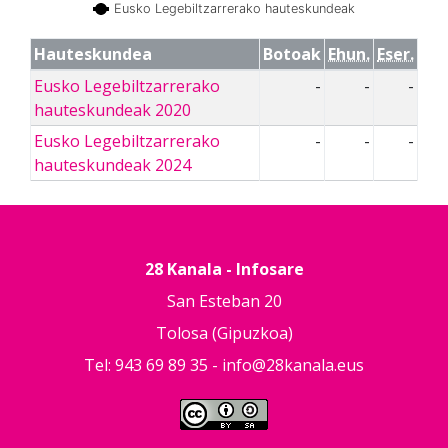
Eusko Legebiltzarrerako hauteskundeak
Hauteskundea
Botoak
Ehun.
Eser.
Eusko Legebiltzarrerako
-
-
-
hauteskundeak 2020
Eusko Legebiltzarrerako
-
-
-
hauteskundeak 2024
28 Kanala - Infosare
San Esteban 20
Tolosa (Gipuzkoa)
Tel: 943 69 89 35 -
info@28kanala.eus