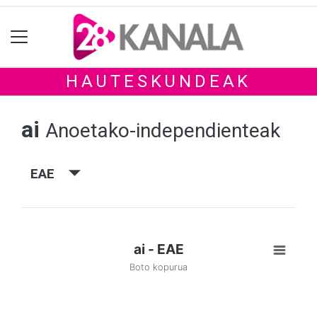
HAUTESKUNDEAK
ai
Anoetako-independienteak
EAE
ai - EAE
Boto kopurua