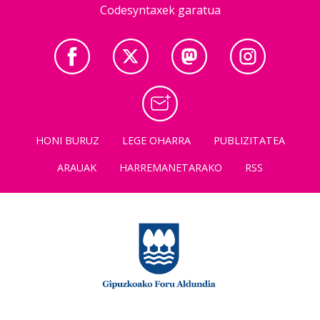
Codesyntaxek garatua
HONI BURUZ
LEGE OHARRA
PUBLIZITATEA
ARAUAK
HARREMANETARAKO
RSS