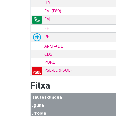
HB
EA...(E89)
EAJ
EE
PP
ARM-ADE
CDS
PORE
PSE-EE (PSOE)
Fitxa
Hauteskundea
Eguna
Errolda