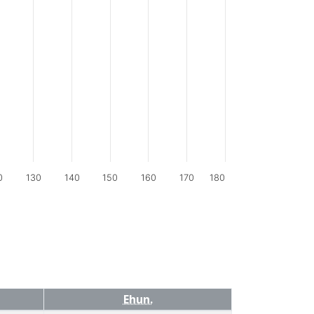
0
130
140
150
160
170
180
Ehun.