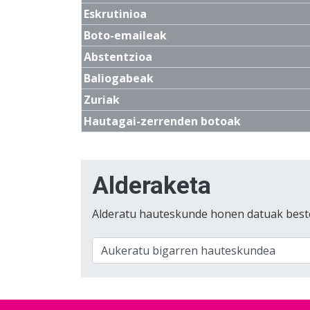
Eskrutinioa
Boto-emaileak
Abstentzioa
Baliogabeak
Zuriak
Hautagai-zerrenden botoak
Alderaketa
Alderatu hauteskunde honen datuak best