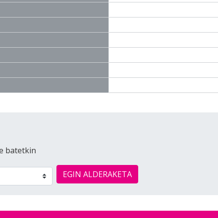
e batetkin
EGIN ALDERAKETA