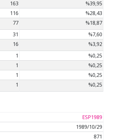
163
%39,95
116
%28,43
77
%18,87
31
%7,60
16
%3,92
1
%0,25
1
%0,25
1
%0,25
1
%0,25
ESP1989
1989/10/29
871