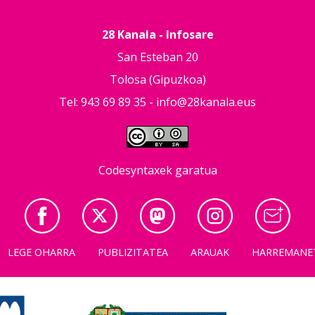
28 Kanala - Infosare
San Esteban 20
Tolosa (Gipuzkoa)
Tel: 943 69 89 35 -
info@28kanala.eus
Codesyntaxek garatua
LEGE OHARRA
PUBLIZITATEA
ARAUAK
HARREMANE