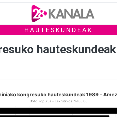
HAUTESKUNDEAK
gresuko hauteskundeak
ainiako kongresuko hauteskundeak 1989 - Amez
Boto kopurua - Eskrutinioa: %100,00