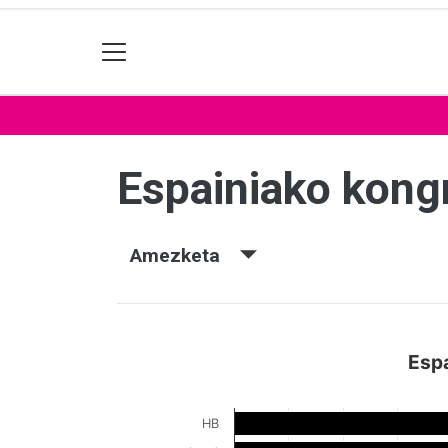
Espainiako kon
Amezketa
Esp
HB