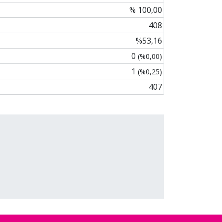
% 100,00
408
%53,16
0
(%0,00)
1
(%0,25)
407