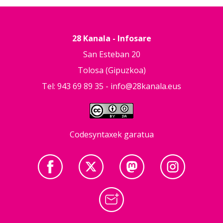
28 Kanala - Infosare
San Esteban 20
Tolosa (Gipuzkoa)
Tel: 943 69 89 35 -
info@28kanala.eus
Codesyntaxek garatua