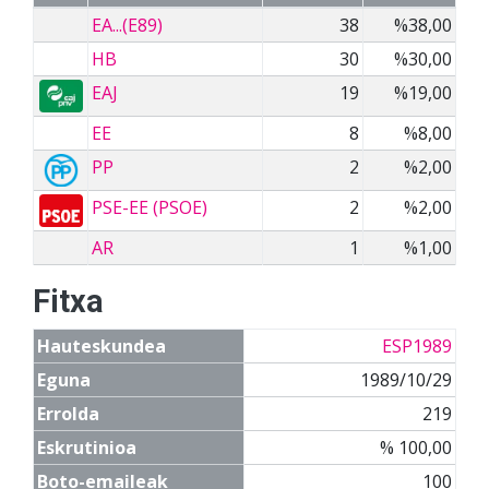
EA...(E89)
38
%38,00
HB
30
%30,00
EAJ
19
%19,00
EE
8
%8,00
PP
2
%2,00
PSE-EE (PSOE)
2
%2,00
AR
1
%1,00
Fitxa
Hauteskundea
ESP1989
Eguna
1989/10/29
Errolda
219
Eskrutinioa
% 100,00
Boto-emaileak
100