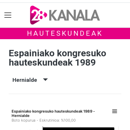
HAUTESKUNDEAK
Espainiako kongresuko
hauteskundeak 1989
Hernialde
Espainiako kongresuko hauteskundeak 1989 -
Hernialde
Boto kopurua - Eskrutinioa: %100,00