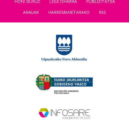
HONI BURUZ
LEGE OHARRA
PUBLIZITATEA
ARAUAK
HARREMANETARAKO
RSS