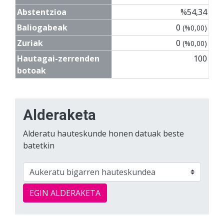
Abstentzioa
%54,34
Baliogabeak
0
(%0,00)
Zuriak
0
(%0,00)
Hautagai-zerrenden
100
botoak
Alderaketa
Alderatu hauteskunde honen datuak beste
batetkin
EGIN ALDERAKETA