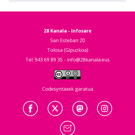
28 Kanala - Infosare
San Esteban 20
Tolosa (Gipuzkoa)
Tel: 943 69 89 35 -
info@28kanala.eus
Codesyntaxek garatua