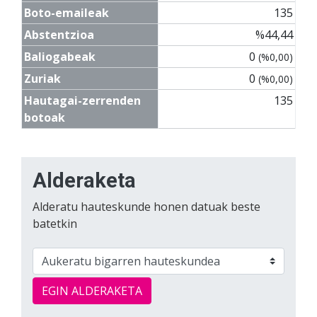
Boto-emaileak
135
Abstentzioa
%44,44
Baliogabeak
0
(%0,00)
Zuriak
0
(%0,00)
Hautagai-zerrenden
135
botoak
Alderaketa
Alderatu hauteskunde honen datuak beste
batetkin
EGIN ALDERAKETA