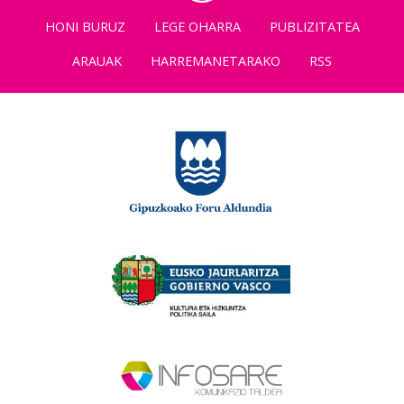
HONI BURUZ
LEGE OHARRA
PUBLIZITATEA
ARAUAK
HARREMANETARAKO
RSS