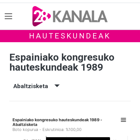
HAUTESKUNDEAK
Espainiako kongresuko
hauteskundeak 1989
Abaltzisketa
Espainiako kongresuko hauteskundeak 1989 -
Abaltzisketa
Boto kopurua - Eskrutinioa: %100,00