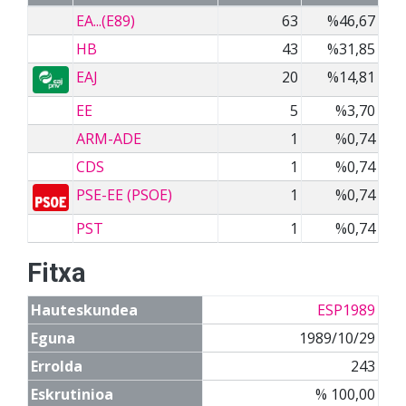
EA...(E89)
63
%46,67
HB
43
%31,85
EAJ
20
%14,81
EE
5
%3,70
ARM-ADE
1
%0,74
CDS
1
%0,74
PSE-EE (PSOE)
1
%0,74
PST
1
%0,74
Fitxa
Hauteskundea
ESP1989
Eguna
1989/10/29
Errolda
243
Eskrutinioa
% 100,00