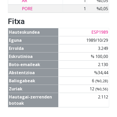
AR
1
%0,05
PORE
1
%0,05
Fitxa
Hauteskundea
ESP1989
Eguna
1989/10/29
Errolda
3.249
Eskrutinioa
% 100,00
Boto-emaileak
2.130
Abstentzioa
%34,44
Baliogabeak
6
(%0,28)
Zuriak
12
(%0,56)
Hautagai-zerrenden
2.112
botoak