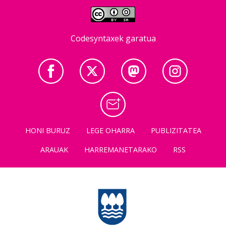
Codesyntaxek garatua
HONI BURUZ
LEGE OHARRA
PUBLIZITATEA
ARAUAK
HARREMANETARAKO
RSS