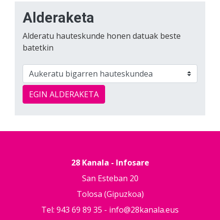
Alderaketa
Alderatu hauteskunde honen datuak beste
batetkin
EGIN ALDERAKETA
28 Kanala - Infosare
San Esteban 20
Tolosa (Gipuzkoa)
Tel: 943 69 89 35 -
info@28kanala.eus