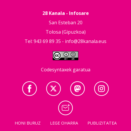
28 Kanala - Infosare
San Esteban 20
Tolosa (Gipuzkoa)
Tel: 943 69 89 35 -
info@28kanala.eus
Codesyntaxek garatua
HONI BURUZ
LEGE OHARRA
PUBLIZITATEA