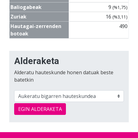
Baliogabeak
9
(%1,75)
Zuriak
16
(%3,11)
Hautagai-zerrenden
490
botoak
Alderaketa
Alderatu hauteskunde honen datuak beste
batetkin
EGIN ALDERAKETA