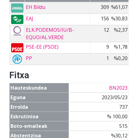
EH Bildu
309
%61,07
EAJ
156
%30,83
ELK.PODEMOS/IU/B-
12
%2,37
EQUO/AL.VERDE
PSE-EE (PSOE)
9
%1,78
PP
1
%0,20
Fitxa
Hauteskundea
BN2023
Eguna
2023/05/23
Errolda
737
Eskrutinioa
% 100,00
Boto-emaileak
515
Abstentzioa
%30,12