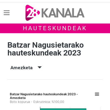
HAUTESKUNDEAK
Batzar Nagusietarako
hauteskundeak 2023
Amezketa
Batzar Nagusietarako hauteskundeak 2023 -
Amezketa
Boto kopurua - Eskrutinioa: %100,00