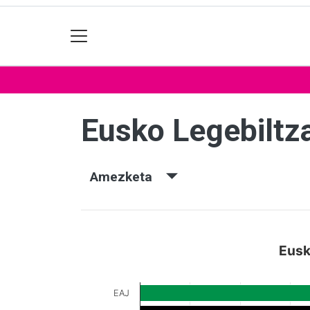
Eusko Legebiltz
Amezketa
Eusk
EAJ