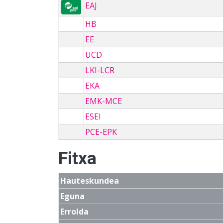
EAJ
HB
EE
UCD
LKI-LCR
EKA
EMK-MCE
ESEI
PCE-EPK
Fitxa
Hauteskundea
Eguna
Errolda