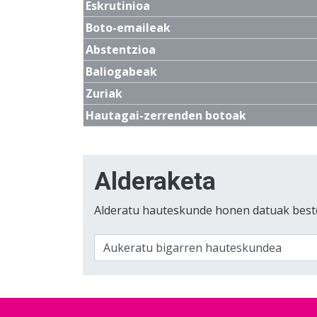
Eskrutinioa
Boto-emaileak
Abstentzioa
Baliogabeak
Zuriak
Hautagai-zerrenden botoak
Alderaketa
Alderatu hauteskunde honen datuak best