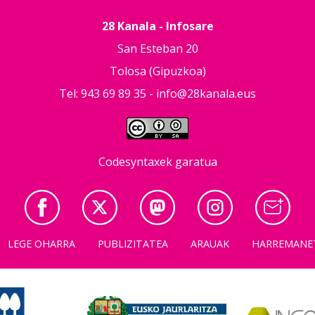
28 Kanala - Infosare
San Esteban 20
Tolosa (Gipuzkoa)
Tel: 943 69 89 35 -
info@28kanala.eus
Codesyntaxek garatua
LEGE OHARRA
PUBLIZITATEA
ARAUAK
HARREMANE