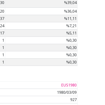
30
%39,04
20
%36,04
37
%11,11
24
%7,21
17
%5,11
1
%0,30
1
%0,30
1
%0,30
1
%0,30
EUS1980
1980/03/09
927