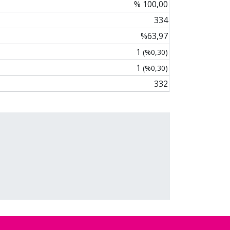
% 100,00
334
%63,97
1
(%0,30)
1
(%0,30)
332