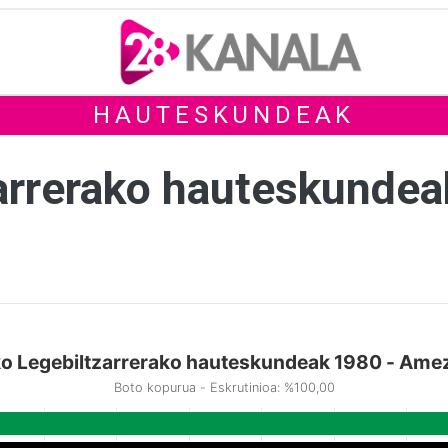
HAUTESKUNDEAK
arrerako hauteskunde
o Legebiltzarrerako hauteskundeak 1980 - Ame
Boto kopurua - Eskrutinioa: %100,00