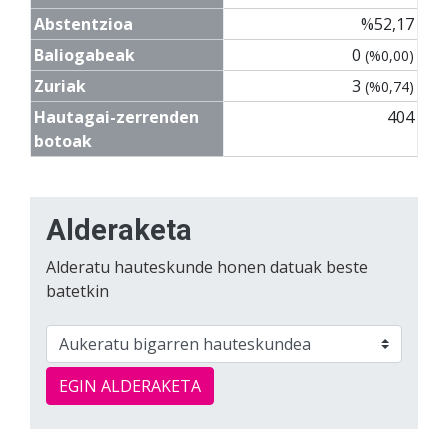
Abstentzioa
%52,17
Baliogabeak
0
(%0,00)
Zuriak
3
(%0,74)
Hautagai-zerrenden
404
botoak
Alderaketa
Alderatu hauteskunde honen datuak beste
batetkin
EGIN ALDERAKETA