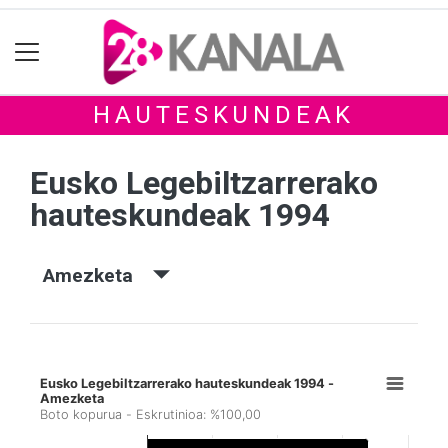
HAUTESKUNDEAK
Eusko Legebiltzarrerako
hauteskundeak 1994
Amezketa
Eusko Legebiltzarrerako hauteskundeak 1994 -
Amezketa
Boto kopurua - Eskrutinioa: %100,00