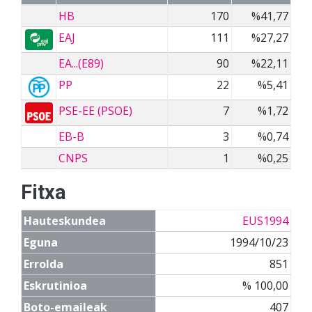
HB
170
%41,77
EAJ
111
%27,27
EA...(E89)
90
%22,11
PP
22
%5,41
PSE-EE (PSOE)
7
%1,72
EB-B
3
%0,74
CNPS
1
%0,25
Fitxa
Hauteskundea
EUS1994
Eguna
1994/10/23
Errolda
851
Eskrutinioa
% 100,00
Boto-emaileak
407