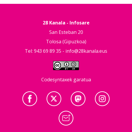
28 Kanala - Infosare
San Esteban 20
Tolosa (Gipuzkoa)
Tel: 943 69 89 35 -
info@28kanala.eus
Codesyntaxek garatua