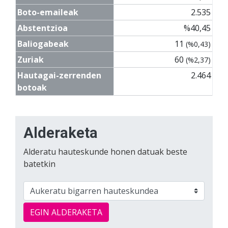
Boto-emaileak
2.535
Abstentzioa
%40,45
Baliogabeak
11
(%0,43)
Zuriak
60
(%2,37)
Hautagai-zerrenden
2.464
botoak
Alderaketa
Alderatu hauteskunde honen datuak beste
batetkin
EGIN ALDERAKETA