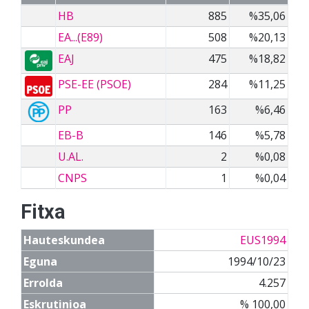
HB
885
%35,06
EA...(E89)
508
%20,13
EAJ
475
%18,82
PSE-EE (PSOE)
284
%11,25
PP
163
%6,46
EB-B
146
%5,78
U.AL.
2
%0,08
CNPS
1
%0,04
Fitxa
Hauteskundea
EUS1994
Eguna
1994/10/23
Errolda
4.257
Eskrutinioa
% 100,00