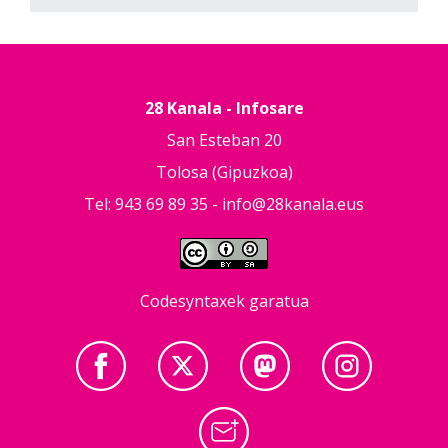
28 Kanala - Infosare
San Esteban 20
Tolosa (Gipuzkoa)
Tel: 943 69 89 35 -
info@28kanala.eus
Codesyntaxek garatua