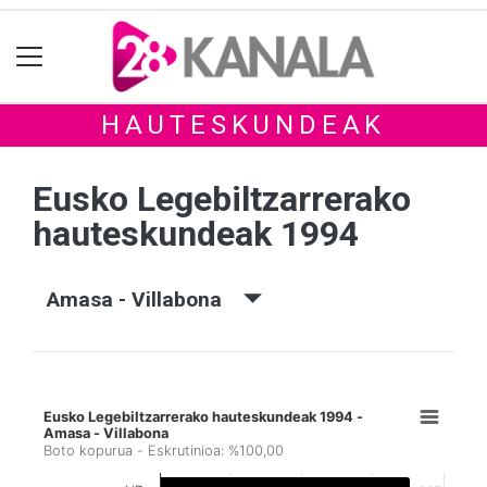
HAUTESKUNDEAK
Eusko Legebiltzarrerako
hauteskundeak 1994
Amasa - Villabona
Eusko Legebiltzarrerako hauteskundeak 1994 -
Amasa - Villabona
Boto kopurua - Eskrutinioa: %100,00