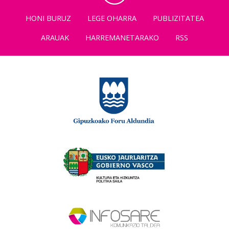
HONI BURUZ
LEGE OHARRA
PUBLIZITATEA
ARAUAK
HARREMANETARAKO
RSS