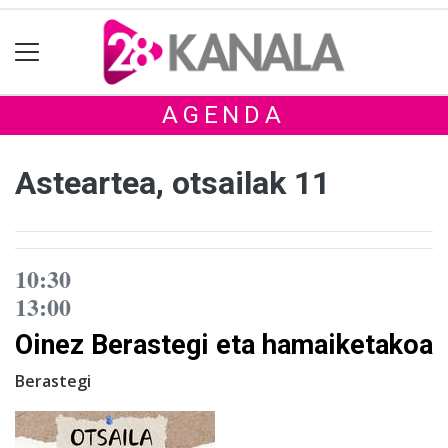
AGENDA
Asteartea, otsailak 11
10:30
13:00
Oinez Berastegi eta hamaiketakoa
Berastegi