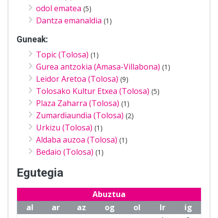
odol ematea
(5)
Dantza emanaldia
(1)
Guneak:
Topic (Tolosa)
(1)
Gurea antzokia (Amasa-Villabona)
(1)
Leidor Aretoa (Tolosa)
(9)
Tolosako Kultur Etxea (Tolosa)
(5)
Plaza Zaharra (Tolosa)
(1)
Zumardiaundia (Tolosa)
(2)
Urkizu (Tolosa)
(1)
Aldaba auzoa (Tolosa)
(1)
Bedaio (Tolosa)
(1)
Egutegia
Abuztua
al
ar
az
og
ol
lr
ig