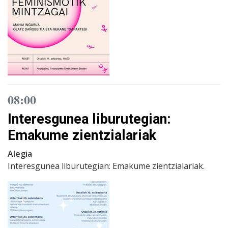
08:00
Interesgunea liburutegian:
Emakume zientzialariak
Alegia
Interesgunea liburutegian: Emakume zientzialariak.