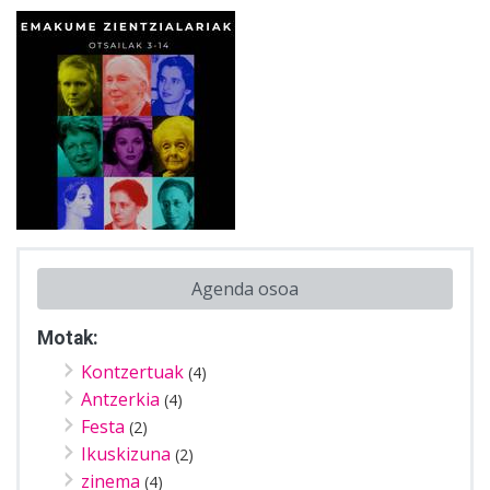
Agenda osoa
Motak:
Kontzertuak
(4)
Antzerkia
(4)
Festa
(2)
Ikuskizuna
(2)
zinema
(4)