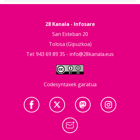
28 Kanala - Infosare
San Esteban 20
Tolosa (Gipuzkoa)
Tel: 943 69 89 35 -
info@28kanala.eus
Codesyntaxek garatua