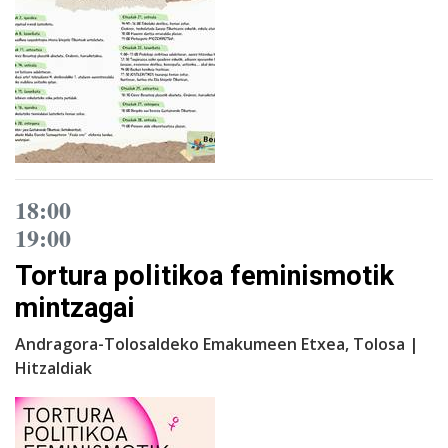
18:00
19:00
Tortura politikoa feminismotik
mintzagai
Andragora-Tolosaldeko Emakumeen Etxea, Tolosa |
Hitzaldiak