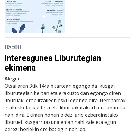
08:00
Interesgunea Liburutegian
ekimena
Alegia
Otsailaren 3tik 14ra bitartean egongo da ikusgai
liburutegian bertan eta erakustokian egongo diren
liburuak, erabiltzaileen esku egongo dira. Herritarrak
erakusketa ikustera eta liburuak irakurtzera animatu
nahi dira. Ekimen honen bidez, arlo ezberdinetako
liburuei ikusgarritasuna eman nahi zaie eta egun
berezi horiekin ere bat egin nahi da.