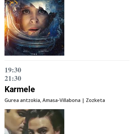
19:30
21:30
Karmele
Gurea antzokia, Amasa-Villabona | Zozketa