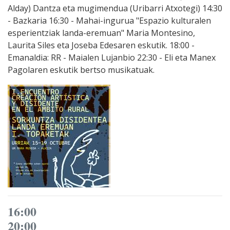
Alday) Dantza eta mugimendua (Uribarri Atxotegi) 14:30
- Bazkaria 16:30 - Mahai-ingurua "Espazio kulturalen
esperientziak landa-eremuan" Maria Montesino,
Laurita Siles eta Joseba Edesaren eskutik. 18:00 -
Emanaldia: RR - Maialen Lujanbio 22:30 - Eli eta Manex
Pagolaren eskutik bertso musikatuak.
16:00
20:00