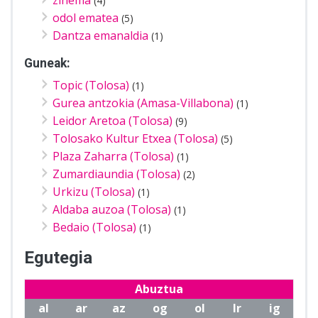
(4)
odol ematea
(5)
Dantza emanaldia
(1)
Guneak:
Topic (Tolosa)
(1)
Gurea antzokia (Amasa-Villabona)
(1)
Leidor Aretoa (Tolosa)
(9)
Tolosako Kultur Etxea (Tolosa)
(5)
Plaza Zaharra (Tolosa)
(1)
Zumardiaundia (Tolosa)
(2)
Urkizu (Tolosa)
(1)
Aldaba auzoa (Tolosa)
(1)
Bedaio (Tolosa)
(1)
Egutegia
Abuztua
al
ar
az
og
ol
lr
ig