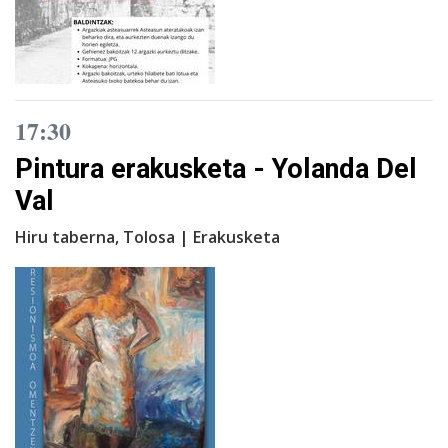
17:30
Pintura erakusketa - Yolanda Del
Val
Hiru taberna, Tolosa | Erakusketa