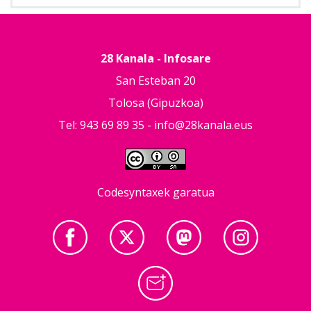
28 Kanala - Infosare
San Esteban 20
Tolosa (Gipuzkoa)
Tel: 943 69 89 35 -
info@28kanala.eus
Codesyntaxek garatua