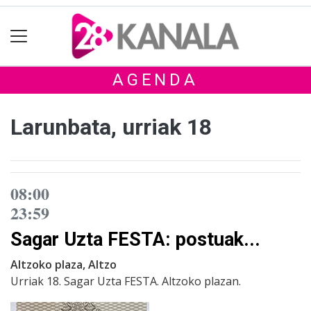
AGENDA
Larunbata, urriak 18
08:00
23:59
Sagar Uzta FESTA: postuak...
Altzoko plaza, Altzo
Urriak 18. Sagar Uzta FESTA. Altzoko plazan.