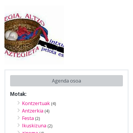
Agenda osoa
Motak:
Kontzertuak
(4)
Antzerkia
(4)
Festa
(2)
Ikuskizuna
(2)
zinema