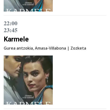
22:00
23:45
Karmele
Gurea antzokia, Amasa-Villabona | Zozketa