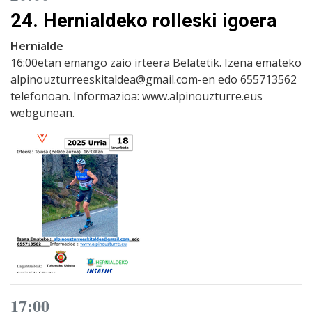
24. Hernialdeko rolleski igoera
Hernialde
16:00etan emango zaio irteera Belatetik. Izena emateko
alpinouzturreeskitaldea@gmail.com-en edo 655713562
telefonoan. Informazioa: www.alpinouzturre.eus
webgunean.
17:00