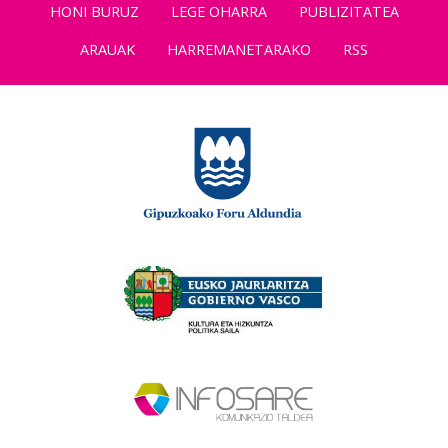
HONI BURUZ
LEGE OHARRA
PUBLIZITATEA
ARAUAK
HARREMANETARAKO
RSS