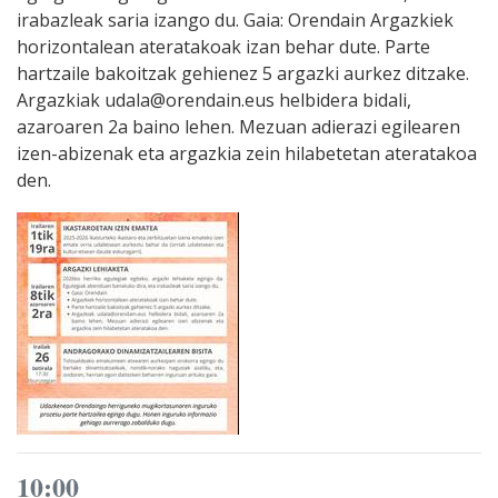
irabazleak saria izango du. Gaia: Orendain Argazkiek
horizontalean ateratakoak izan behar dute. Parte
hartzaile bakoitzak gehienez 5 argazki aurkez ditzake.
Argazkiak udala@orendain.eus helbidera bidali,
azaroaren 2a baino lehen. Mezuan adierazi egilearen
izen-abizenak eta argazkia zein hilabetetan ateratakoa
den.
10:00