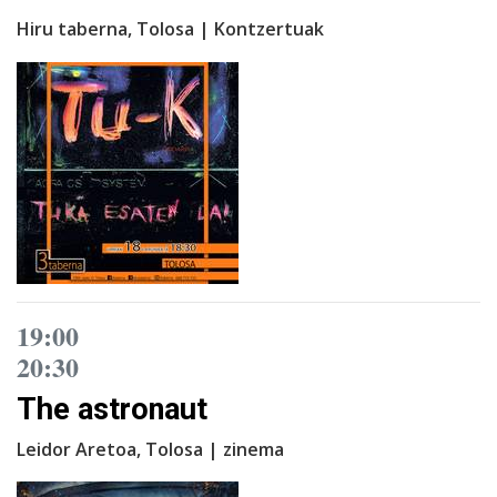
Hiru taberna, Tolosa | Kontzertuak
19:00
20:30
The astronaut
Leidor Aretoa, Tolosa | zinema