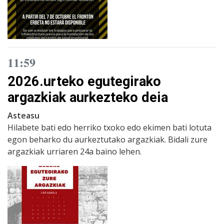
11:59
2026.urteko egutegirako
argazkiak aurkezteko deia
Asteasu
Hilabete bati edo herriko txoko edo ekimen bati lotuta
egon beharko du aurkeztutako argazkiak. Bidali zure
argazkiak urriaren 24a baino lehen.