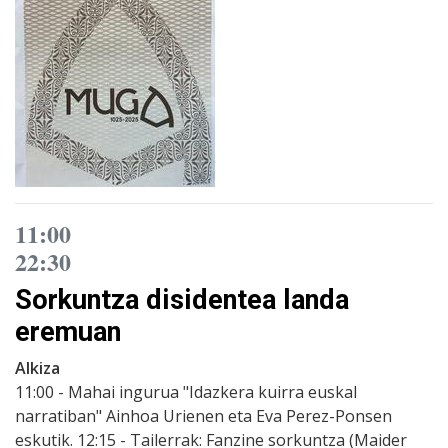
11:00
22:30
Sorkuntza disidentea landa
eremuan
Alkiza
11:00 - Mahai ingurua "Idazkera kuirra euskal
narratiban" Ainhoa Urienen eta Eva Perez-Ponsen
eskutik. 12:15 - Tailerrak: Fanzine sorkuntza (Maider