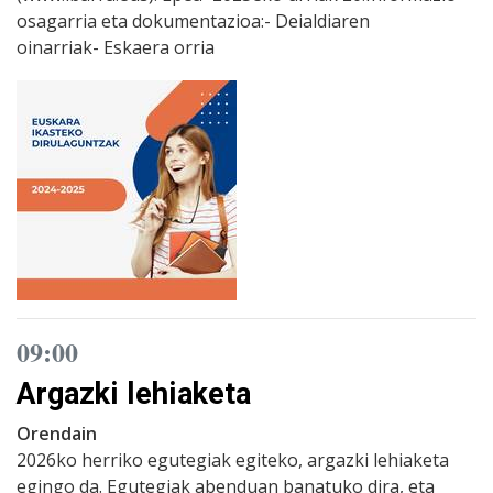
osagarria eta dokumentazioa:- Deialdiaren
oinarriak- Eskaera orria
09:00
Argazki lehiaketa
Orendain
2026ko herriko egutegiak egiteko, argazki lehiaketa
egingo da. Egutegiak abenduan banatuko dira, eta