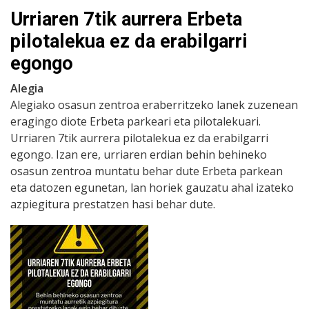
Urriaren 7tik aurrera Erbeta
pilotalekua ez da erabilgarri
egongo
Alegia
Alegiako osasun zentroa eraberritzeko lanek zuzenean
eragingo diote Erbeta parkeari eta pilotalekuari.
Urriaren 7tik aurrera pilotalekua ez da erabilgarri
egongo. Izan ere, urriaren erdian behin behineko
osasun zentroa muntatu behar dute Erbeta parkean
eta datozen egunetan, lan horiek gauzatu ahal izateko
azpiegitura prestatzen hasi behar dute.