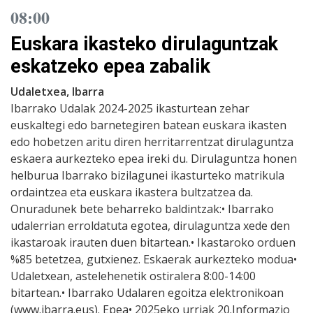
08:00
Euskara ikasteko dirulaguntzak
eskatzeko epea zabalik
Udaletxea, Ibarra
Ibarrako Udalak 2024-2025 ikasturtean zehar
euskaltegi edo barnetegiren batean euskara ikasten
edo hobetzen aritu diren herritarrentzat dirulaguntza
eskaera aurkezteko epea ireki du. Dirulaguntza honen
helburua Ibarrako bizilagunei ikasturteko matrikula
ordaintzea eta euskara ikastera bultzatzea da.
Onuradunek bete beharreko baldintzak:• Ibarrako
udalerrian erroldatuta egotea, dirulaguntza xede den
ikastaroak irauten duen bitartean.• Ikastaroko orduen
%85 betetzea, gutxienez. Eskaerak aurkezteko modua•
Udaletxean, astelehenetik ostiralera 8:00-14:00
bitartean.• Ibarrako Udalaren egoitza elektronikoan
(www.ibarra.eus). Epea• 2025eko urriak 20.Informazio