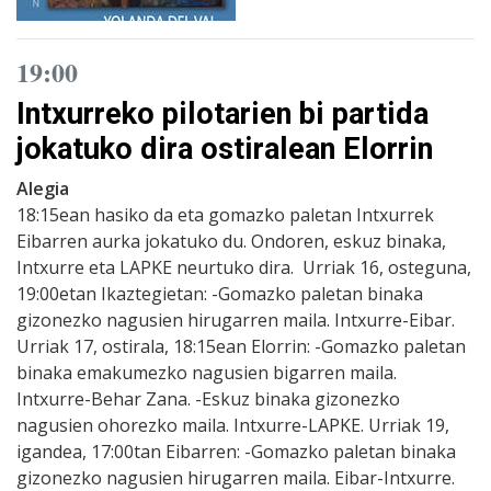
19:00
Intxurreko pilotarien bi partida
jokatuko dira ostiralean Elorrin
Alegia
18:15ean hasiko da eta gomazko paletan Intxurrek
Eibarren aurka jokatuko du. Ondoren, eskuz binaka,
Intxurre eta LAPKE neurtuko dira. Urriak 16, osteguna,
19:00etan Ikaztegietan: -Gomazko paletan binaka
gizonezko nagusien hirugarren maila. Intxurre-Eibar.
Urriak 17, ostirala, 18:15ean Elorrin: -Gomazko paletan
binaka emakumezko nagusien bigarren maila.
Intxurre-Behar Zana. -Eskuz binaka gizonezko
nagusien ohorezko maila. Intxurre-LAPKE. Urriak 19,
igandea, 17:00tan Eibarren: -Gomazko paletan binaka
gizonezko nagusien hirugarren maila. Eibar-Intxurre.