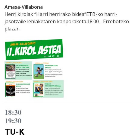
Amasa-Villabona
Herri kirolak “Harri herrirako bidea”ETB-ko harri-
jasotzaile lehiaketaren kanporaketa.18:00 - Erreboteko
plazan.
18:30
19:30
TU-K