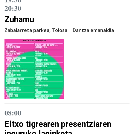
20:30
Zuhamu
Zabalarreta parkea, Tolosa | Dantza emanaldia
08:00
Eltxo tigrearen presentziaren
inguruko laginketa