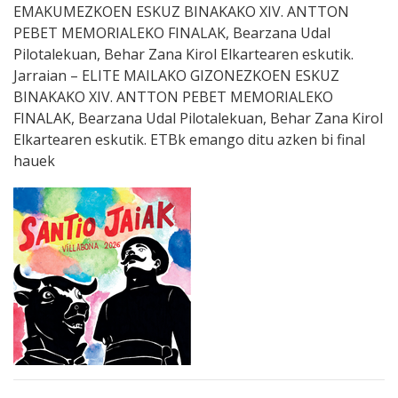
EMAKUMEZKOEN ESKUZ BINAKAKO XIV. ANTTON
PEBET MEMORIALEKO FINALAK, Bearzana Udal
Pilotalekuan, Behar Zana Kirol Elkartearen eskutik.
Jarraian – ELITE MAILAKO GIZONEZKOEN ESKUZ
BINAKAKO XIV. ANTTON PEBET MEMORIALEKO
FINALAK, Bearzana Udal Pilotalekuan, Behar Zana Kirol
Elkartearen eskutik. ETBk emango ditu azken bi final
hauek