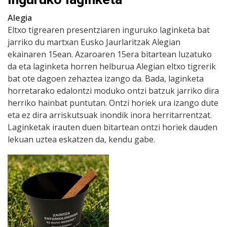
Alegia
Eltxo tigrearen presentziaren inguruko laginketa bat
jarriko du martxan Eusko Jaurlaritzak Alegian
ekainaren 15ean. Azaroaren 15era bitartean luzatuko
da eta laginketa horren helburua Alegian eltxo tigrerik
bat ote dagoen zehaztea izango da. Bada, laginketa
horretarako edalontzi moduko ontzi batzuk jarriko dira
herriko hainbat puntutan. Ontzi horiek ura izango dute
eta ez dira arriskutsuak inondik inora herritarrentzat.
Laginketak irauten duen bitartean ontzi horiek dauden
lekuan uztea eskatzen da, kendu gabe.