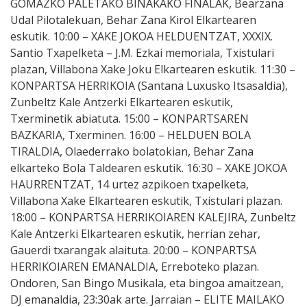
GOMAZKO PALETAKO BINAKAKO FINALAK, Bearzana
Udal Pilotalekuan, Behar Zana Kirol Elkartearen
eskutik. 10:00 – XAKE JOKOA HELDUENTZAT, XXXIX.
Santio Txapelketa – J.M. Ezkai memoriala, Txistulari
plazan, Villabona Xake Joku Elkartearen eskutik. 11:30 –
KONPARTSA HERRIKOIA (Santana Luxusko Itsasaldia),
Zunbeltz Kale Antzerki Elkartearen eskutik,
Txerminetik abiatuta. 15:00 – KONPARTSAREN
BAZKARIA, Txerminen. 16:00 – HELDUEN BOLA
TIRALDIA, Olaederrako bolatokian, Behar Zana
elkarteko Bola Taldearen eskutik. 16:30 – XAKE JOKOA
HAURRENTZAT, 14 urtez azpikoen txapelketa,
Villabona Xake Elkartearen eskutik, Txistulari plazan.
18:00 – KONPARTSA HERRIKOIAREN KALEJIRA, Zunbeltz
Kale Antzerki Elkartearen eskutik, herrian zehar,
Gauerdi txarangak alaituta. 20:00 – KONPARTSA
HERRIKOIAREN EMANALDIA, Erreboteko plazan.
Ondoren, San Bingo Musikala, eta bingoa amaitzean,
DJ emanaldia, 23:30ak arte. Jarraian – ELITE MAILAKO