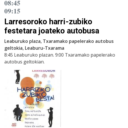
08:45
09:15
Larresoroko harri-zubiko
festetara joateko autobusa
Leaburuko plaza, Txaramako papelerako autobus
geltokia, Leaburu-Txarama
8:45 Leaburuko plazan. 9:00 Txaramako papelerako
autobus geltokian.