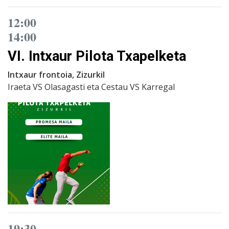
12:00
14:00
VI. Intxaur Pilota Txapelketa
Intxaur frontoia, Zizurkil
Iraeta VS Olasagasti eta Cestau VS Karregal
19:30