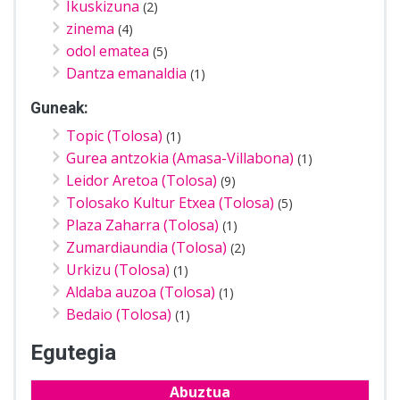
Ikuskizuna
(2)
zinema
(4)
odol ematea
(5)
Dantza emanaldia
(1)
Guneak:
Topic (Tolosa)
(1)
Gurea antzokia (Amasa-Villabona)
(1)
Leidor Aretoa (Tolosa)
(9)
Tolosako Kultur Etxea (Tolosa)
(5)
Plaza Zaharra (Tolosa)
(1)
Zumardiaundia (Tolosa)
(2)
Urkizu (Tolosa)
(1)
Aldaba auzoa (Tolosa)
(1)
Bedaio (Tolosa)
(1)
Egutegia
Abuztua