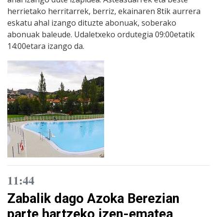
herrietako herritarrek, berriz, ekainaren 8tik aurrera
eskatu ahal izango dituzte abonuak, soberako
abonuak baleude. Udaletxeko ordutegia 09:00etatik
14:00etara izango da.
11:44
Zabalik dago Azoka Berezian
parte hartzeko izen-ematea