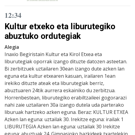
12:34
Kultur etxeko eta liburutegiko
abuztuko ordutegiak
Alegia
Inaxio Begiristain Kultur eta Kirol Etxea eta
liburutegiak oporrak izango dituzte datozen asteetan.
Bi zerbitzuek uztailaren 30ean izango dute azken lan
eguna eta kultur etxearen kasuan, irailaren 1ean
irekiko dituzte ateak eta liburutegiak berriz,
abuztuaren 24tik aurrera eskainiko du zerbitzua.
Horrenbestean, liburutegiko erabiltzaileei gogorarazi
nahi zaie uztailaren 30a izango dutela uda parterako
liburuak hartzeko azken eguna. Beraz: KULTUR ETXEA
Azken lan eguna: uztailak 30. Irekitze eguna: irailak 1
LIBURUTEGIA Azken lan eguna: uztailak 30 Irekitze
eguna: abuztuak 24. Gimnasioko bazkideek txartelekin