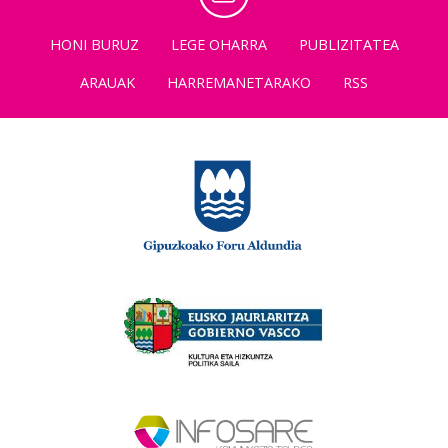
HONI BURUZ
LEGE OHARRA
PUBLIZITATEA
ARAUAK
HARREMANETARAKO
RSS