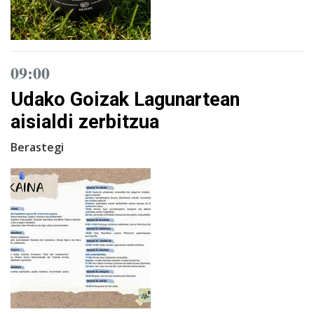
09:00
Udako Goizak Lagunartean
aisialdi zerbitzua
Berastegi