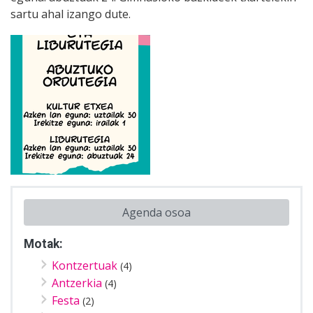
sartu ahal izango dute.
Agenda osoa
Motak:
Kontzertuak
(4)
Antzerkia
(4)
Festa
(2)