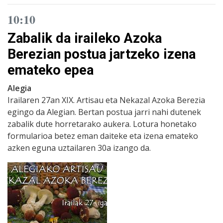
10:10
Zabalik da iraileko Azoka
Berezian postua jartzeko izena
emateko epea
Alegia
Irailaren 27an XIX. Artisau eta Nekazal Azoka Berezia
egingo da Alegian. Bertan postua jarri nahi dutenek
zabalik dute horretarako aukera. Lotura honetako
formularioa betez eman daiteke eta izena emateko
azken eguna uztailaren 30a izango da.