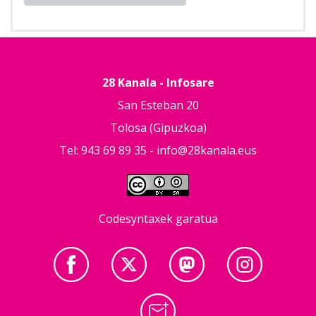
28 Kanala - Infosare
San Esteban 20
Tolosa (Gipuzkoa)
Tel: 943 69 89 35 -
info@28kanala.eus
Codesyntaxek garatua