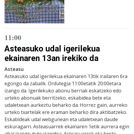
11:00
Asteasuko udal igerilekua
ekainaren 13an irekiko da
Asteasu
Asteasuko udal igerilekua ekainaren 13tik irailaren 6ra
egongo da zabalik. Ordutegia 11:00etatik 20:00etara
izango da. Igerilekuko abonu berriak eskatzeko edo
urteko abonuak berritzeko, eskabidea bete eta
udaletxean aurkeztu beharko da. Horrez gain, aurreko
urteko txartelak ere eraman beharko dira aktibatzeko.
Eskabideak udal webgunean eta udaletxean daude
eskuragarri. Asteasuarrek ekainaren 1etik aurrera egin
ahal izango dute izapidea. Asteasuarrek eta beste