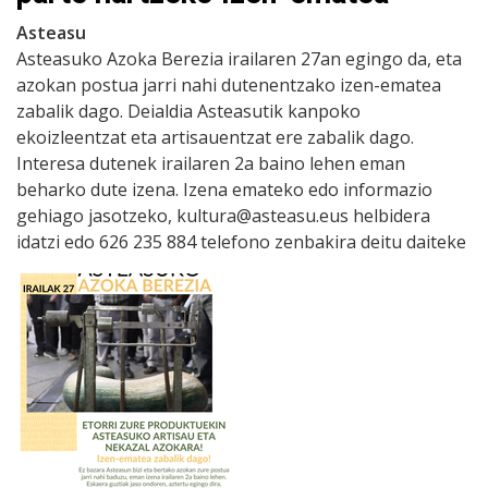
Asteasu
Asteasuko Azoka Berezia irailaren 27an egingo da, eta
azokan postua jarri nahi dutenentzako izen-ematea
zabalik dago. Deialdia Asteasutik kanpoko
ekoizleentzat eta artisauentzat ere zabalik dago.
Interesa dutenek irailaren 2a baino lehen eman
beharko dute izena. Izena emateko edo informazio
gehiago jasotzeko, kultura@asteasu.eus helbidera
idatzi edo 626 235 884 telefono zenbakira deitu daiteke