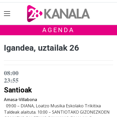
AGENDA
Igandea, uztailak 26
08:00
23:55
Santioak
Amasa-Villabona
09:00 – DIANA, Loatzo Musika Eskolako Trikitixa
Taldeak alaituta. 10:00 – SANTIOTAKO GIZONEZKOEN