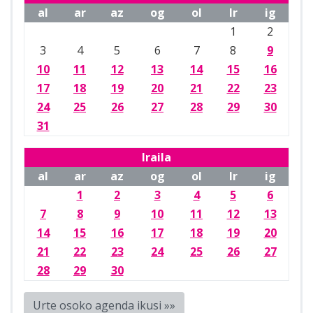
al
ar
az
og
ol
lr
ig
1
2
3
4
5
6
7
8
9
10
11
12
13
14
15
16
17
18
19
20
21
22
23
24
25
26
27
28
29
30
31
Iraila
al
ar
az
og
ol
lr
ig
1
2
3
4
5
6
7
8
9
10
11
12
13
14
15
16
17
18
19
20
21
22
23
24
25
26
27
28
29
30
Urte osoko agenda ikusi »»