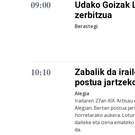
09:00
Udako Goizak L
zerbitzua
Berastegi
10:10
Zabalik da ira
postua jartzek
Alegia
Irailaren 27an XIX. Artisa
Alegian. Bertan postua jar
horretarako aukera. Lotu
daiteke eta izena emateko
da.