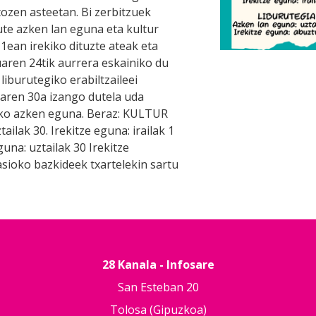
ozen asteetan. Bi zerbitzuek
ute azken lan eguna eta kultur
 1ean irekiko dituzte ateak eta
uaren 24tik aurrera eskainiko du
liburutegiko erabiltzaileei
laren 30a izango dutela uda
eko azken eguna. Beraz: KULTUR
ilak 30. Irekitze eguna: irailak 1
na: uztailak 30 Irekitze
sioko bazkideek txartelekin sartu
28 Kanala - Infosare
San Esteban 20
Tolosa (Gipuzkoa)