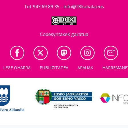
Tel: 943 69 89 35 -
info@28kanala.eus
Codesyntaxek garatua
LEGE OHARRA
PUBLIZITATEA
ARAUAK
HARREMANE