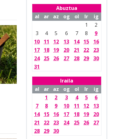
Abuztua
al
ar
az
og
ol
lr
ig
1
2
3
4
5
6
7
8
9
10
11
12
13
14
15
16
17
18
19
20
21
22
23
24
25
26
27
28
29
30
31
Iraila
al
ar
az
og
ol
lr
ig
1
2
3
4
5
6
7
8
9
10
11
12
13
14
15
16
17
18
19
20
21
22
23
24
25
26
27
28
29
30