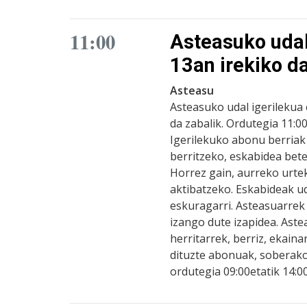
11:00
Asteasuko udal
13an irekiko d
Asteasu
Asteasuko udal igerilekua 
da zabalik. Ordutegia 11:0
Igerilekuko abonu berria
berritzeko, eskabidea bet
Horrez gain, aurreko urte
aktibatzeko. Eskabideak 
eskuragarri. Asteasuarrek 
izango dute izapidea. Aste
herritarrek, berriz, ekain
dituzte abonuak, soberak
ordutegia 09:00etatik 14:0