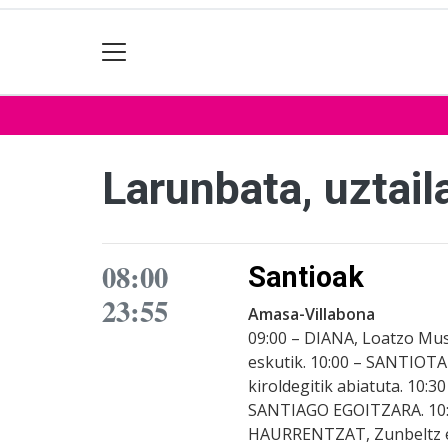
Larunbata, uztail
08:00
Santioak
23:55
Amasa-Villabona
09:00 – DIANA, Loatzo Mus
eskutik. 10:00 – SANTIO
kiroldegitik abiatuta. 10
SANTIAGO EGOITZARA. 10:
HAURRENTZAT, Zunbeltz elk