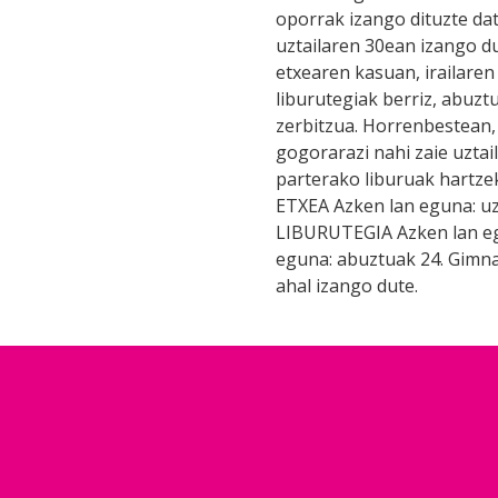
oporrak izango dituzte dat
uztailaren 30ean izango d
etxearen kasuan, irailaren
liburutegiak berriz, abuzt
zerbitzua. Horrenbestean, 
gogorarazi nahi zaie uztai
parterako liburuak hartz
ETXEA Azken lan eguna: uzta
LIBURUTEGIA Azken lan egu
eguna: abuztuak 24. Gimna
ahal izango dute.