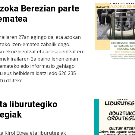
zoka Berezian parte
-ematea
railaren 27an egingo da, eta azokan
tzako izen-ematea zabalik dago.
o ekoizleentzat eta artisauentzat ere
enek irailaren 2a baino lehen eman
a emateko edo informazio gehiago
.eus helbidera idatzi edo 626 235
tu daiteke
ta liburutegiko
tegiak
ta Kirol Etxea eta liburutegiak