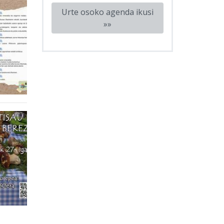
Urte osoko agenda ikusi
»»