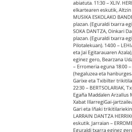
abiatuta. 11:30 – XLIV. 
elkartearen eskutik, Altzi
MUSIKA ESKOLAKO BANDE
plazan. (Eguraldi txarra eg
SOKA DANTZA, Oinkari Dan
plazan. (Eguraldi txarra e
Pilotalekuan). 14:00 – LE
eta Jai Egitarauaren Azala)
eginez gero, Bearzana Udal
– Erromeria eguna 18:0
(hegaluzea eta hanburgesa
Garixe eta Txibilter trikiti
22:30 – BERTSOLARIAK, Tx
Egaña Maddalen Arzallus 
Xabat IllarregiGai-jartzail
Gari eta Iñaki trikitilariek
LARRAIN DANTZA HERRIKOI
eskutik. Jarraian – ERROME
Eguraldi txarra eginez ge