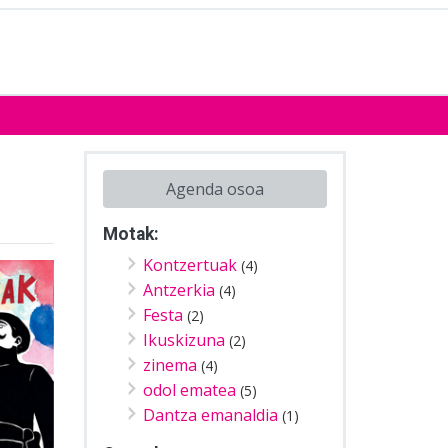
Agenda osoa
Motak:
Kontzertuak
(4)
Antzerkia
(4)
Festa
(2)
Ikuskizuna
(2)
zinema
(4)
odol ematea
(5)
Dantza emanaldia
(1)