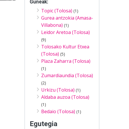
Guneak:
Topic (Tolosa)
(1)
Gurea antzokia (Amasa-
Villabona)
(1)
Leidor Aretoa (Tolosa)
(9)
Tolosako Kultur Etxea
(Tolosa)
(5)
Plaza Zaharra (Tolosa)
(1)
Zumardiaundia (Tolosa)
(2)
Urkizu (Tolosa)
(1)
Aldaba auzoa (Tolosa)
(1)
Bedaio (Tolosa)
(1)
Egutegia