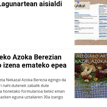
agunartean aisialdi
ileko Azoka Berezian
o izena emateko epea
u eta Nekazal Azoka Berezia egingo da
ri nahi dutenek zabalik dute
ra honetako formularioa betez eman
 azken eguna uztailaren 30a izango