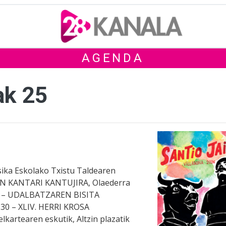
AGENDA
ak 25
ika Eskolako Txistu Taldearen
TAN KANTARI KANTUJIRA, Olaederra
:30 – UDALBATZAREN BISITA
30 – XLIV. HERRI KROSA
artearen eskutik, Altzin plazatik