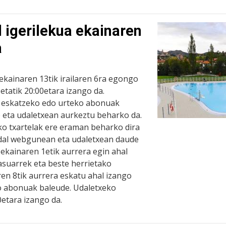
 igerilekua ekainaren
a
ekainaren 13tik irailaren 6ra egongo
0etatik 20:00etara izango da.
k eskatzeko edo urteko abonuak
e eta udaletxean aurkeztu beharko da.
ko txartelak ere eraman beharko dira
udal webgunean eta udaletxean daude
ekainaren 1etik aurrera egin ahal
asuarrek eta beste herrietako
aren 8tik aurrera eskatu ahal izango
o abonuak baleude. Udaletxeko
0etara izango da.