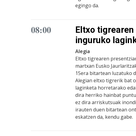
egingo da.
08:00
Eltxo tigrearen
inguruko lagin
Alegia
Eltxo tigrearen presentzia
martxan Eusko Jaurlaritza
15era bitartean luzatuko 
Alegian eltxo tigrerik bat
laginketa horretarako eda
dira herriko hainbat puntu
ez dira arriskutsuak inond
irauten duen bitartean on
eskatzen da, kendu gabe.