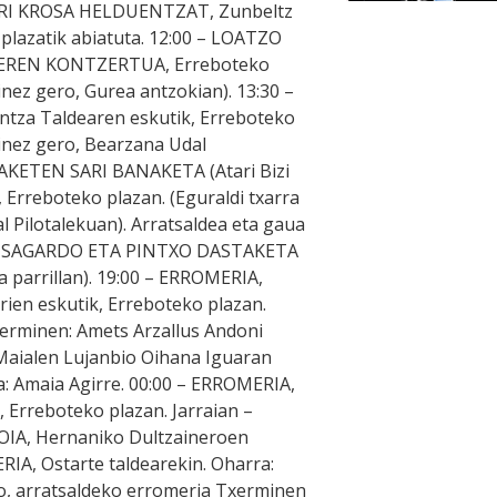
HERRI KROSA HELDUENTZAT, Zunbeltz
n plazatik abiatuta. 12:00 – LOATZO
REN KONTZERTUA, Erreboteko
inez gero, Gurea antzokian). 13:30 –
tza Taldearen eskutik, Erreboteko
ginez gero, Bearzana Udal
HIAKETEN SARI BANAKETA (Atari Bizi
, Erreboteko plazan. (Eguraldi txarra
 Pilotalekuan). Arratsaldea eta gaua
0 – SAGARDO ETA PINTXO DASTAKETA
 parrillan). 19:00 – ERROMERIA,
larien eskutik, Erreboteko plazan.
erminen: Amets Arzallus Andoni
Maialen Lujanbio Oihana Iguaran
ea: Amaia Agirre. 00:00 – ERROMERIA,
in, Erreboteko plazan. Jarraian –
A, Hernaniko Dultzaineroen
RIA, Ostarte taldearekin. Oharra:
ro, arratsaldeko erromeria Txerminen