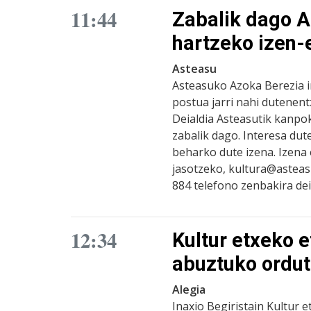
11:44
Zabalik dago A
hartzeko izen
Asteasu
Asteasuko Azoka Berezia i
postua jarri nahi dutenen
Deialdia Asteasutik kanpok
zabalik dago. Interesa dut
beharko dute izena. Izen
jasotzeko, kultura@asteasu
884 telefono zenbakira dei
12:34
Kultur etxeko e
abuztuko ordu
Alegia
Inaxio Begiristain Kultur e