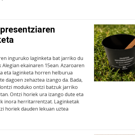
 presentziaren
keta
ren inguruko laginketa bat jarriko du
k Alegian ekainaren 15ean. Azaroaren
da eta laginketa horren helburua
 ote dagoen zehaztea izango da. Bada,
lontzi moduko ontzi batzuk jarriko
tan. Ontzi horiek ura izango dute eta
ik inora herritarrentzat. Laginketak
tzi horiek dauden lekuan uztea