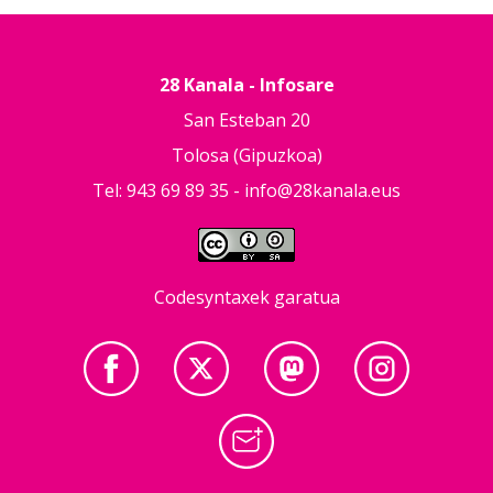
28 Kanala - Infosare
San Esteban 20
Tolosa (Gipuzkoa)
Tel: 943 69 89 35 -
info@28kanala.eus
Codesyntaxek garatua