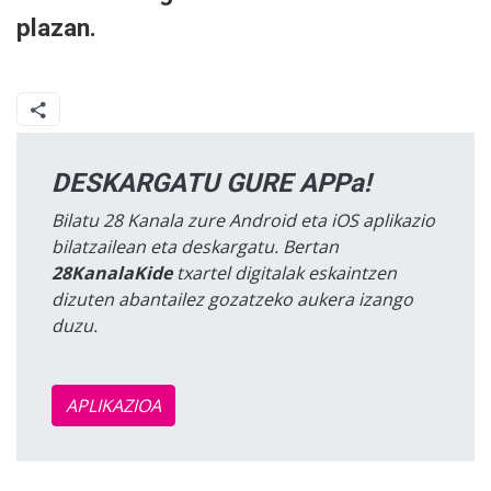
plazan.
DESKARGATU GURE APPa!
Bilatu 28 Kanala zure Android eta iOS aplikazio
bilatzailean eta deskargatu. Bertan
28KanalaKide
txartel digitalak eskaintzen
dizuten abantailez gozatzeko aukera izango
duzu.
APLIKAZIOA