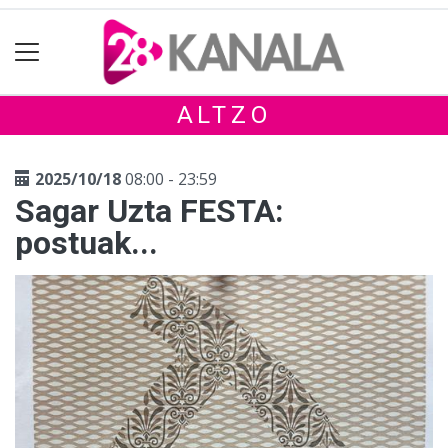
ALTZO
2025/10/18
08:00 - 23:59
Sagar Uzta FESTA:
postuak...