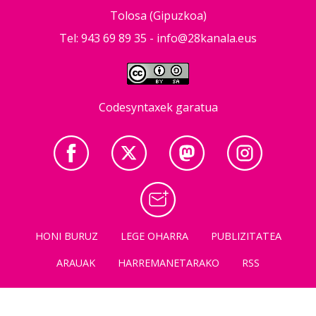
Tolosa (Gipuzkoa)
Tel: 943 69 89 35 -
info@28kanala.eus
Codesyntaxek garatua
HONI BURUZ
LEGE OHARRA
PUBLIZITATEA
ARAUAK
HARREMANETARAKO
RSS