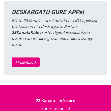
DESKARGATU GURE APPa!
Bilatu 28 Kanala zure Android eta iOS aplikazio
bilatzailean eta deskargatu. Bertan
28KanalaKide
txartel digitalak eskaintzen
dizuten abantailez gozatzeko aukera izango
duzu.
APLIKAZIOA
28 Kanala - Infosare
San Esteban 20