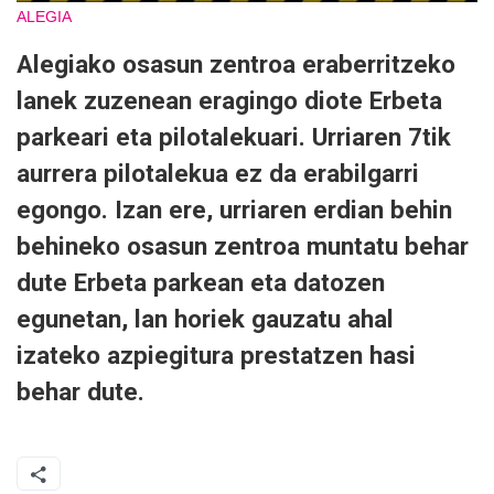
ALEGIA
Alegiako osasun zentroa eraberritzeko
lanek zuzenean eragingo diote Erbeta
parkeari eta pilotalekuari. Urriaren 7tik
aurrera pilotalekua ez da erabilgarri
egongo. Izan ere, urriaren erdian behin
behineko osasun zentroa muntatu behar
dute Erbeta parkean eta datozen
egunetan, lan horiek gauzatu ahal
izateko azpiegitura prestatzen hasi
behar dute.