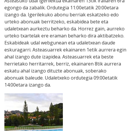
Asteasuko udal igerilekua ekainaren 13tik irailaren 6ra
egongo da zabalik. Ordutegia 11:00etatik 20:00etara
izango da. Igerilekuko abonu berriak eskatzeko edo
urteko abonuak berritzeko, eskabidea bete eta
udaletxean aurkeztu beharko da. Horrez gain, aurreko
urteko txartelak ere eraman beharko dira aktibatzeko.
Eskabideak udal webgunean eta udaletxean daude
eskuragarri. Asteasuarrek ekainaren 1etik aurrera egin
ahal izango dute izapidea. Asteasuarrek eta beste
herrietako herritarrek, berriz, ekainaren 8tik aurrera
eskatu ahal izango dituzte abonuak, soberako
abonuak baleude. Udaletxeko ordutegia 09:00etatik
14:00etara izango da.