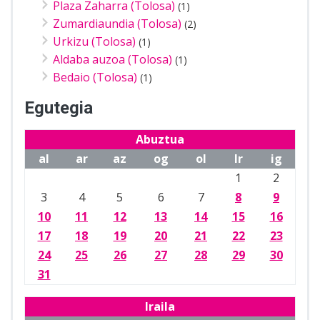
Plaza Zaharra (Tolosa)
(1)
Zumardiaundia (Tolosa)
(2)
Urkizu (Tolosa)
(1)
Aldaba auzoa (Tolosa)
(1)
Bedaio (Tolosa)
(1)
Egutegia
Abuztua
al
ar
az
og
ol
lr
ig
1
2
3
4
5
6
7
8
9
10
11
12
13
14
15
16
17
18
19
20
21
22
23
24
25
26
27
28
29
30
31
Iraila