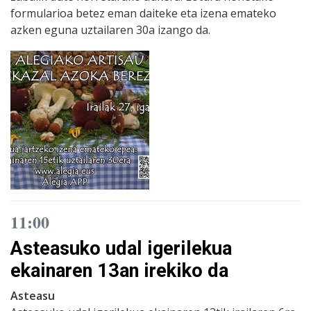
formularioa betez eman daiteke eta izena emateko
azken eguna uztailaren 30a izango da.
11:00
Asteasuko udal igerilekua
ekainaren 13an irekiko da
Asteasu