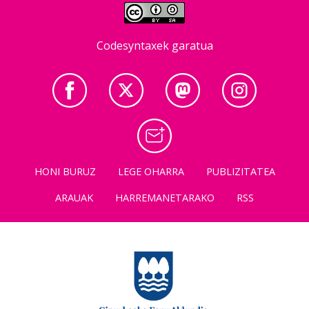
Codesyntaxek garatua
HONI BURUZ
LEGE OHARRA
PUBLIZITATEA
ARAUAK
HARREMANETARAKO
RSS