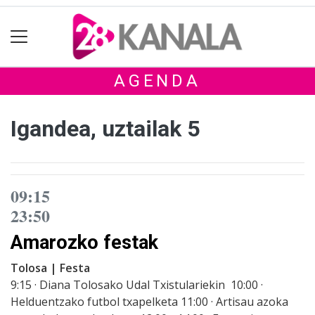
AGENDA
Igandea, uztailak 5
09:15
23:50
Amarozko festak
Tolosa | Festa
9:15 · Diana Tolosako Udal Txistulariekin 10:00 ·
Helduentzako futbol txapelketa 11:00 · Artisau azoka