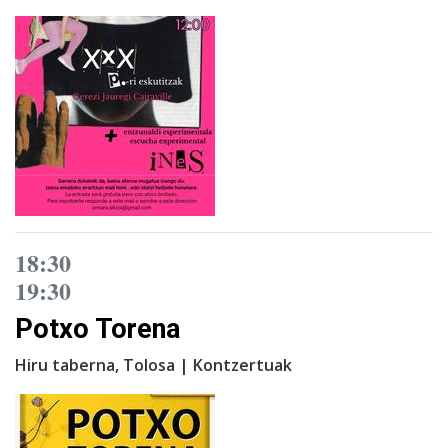
18:30
19:30
Potxo Torena
Hiru taberna, Tolosa | Kontzertuak