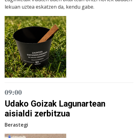
lekuan uztea eskatzen da, kendu gabe.
09:00
Udako Goizak Lagunartean
aisialdi zerbitzua
Berastegi