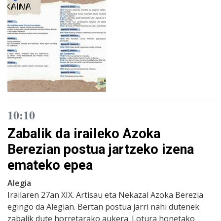
10:10
Zabalik da iraileko Azoka
Berezian postua jartzeko izena
emateko epea
Alegia
Irailaren 27an XIX. Artisau eta Nekazal Azoka Berezia
egingo da Alegian. Bertan postua jarri nahi dutenek
zabalik dute horretarako aukera. Lotura honetako