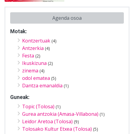
Agenda osoa
Motak:
Kontzertuak
(4)
Antzerkia
(4)
Festa
(2)
Ikuskizuna
(2)
zinema
(4)
odol ematea
(5)
Dantza emanaldia
(1)
Guneak:
Topic (Tolosa)
(1)
Gurea antzokia (Amasa-Villabona)
(1)
Leidor Aretoa (Tolosa)
(9)
Tolosako Kultur Etxea (Tolosa)
(5)