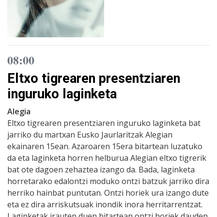
08:00
Eltxo tigrearen presentziaren
inguruko laginketa
Alegia
Eltxo tigrearen presentziaren inguruko laginketa bat
jarriko du martxan Eusko Jaurlaritzak Alegian
ekainaren 15ean. Azaroaren 15era bitartean luzatuko
da eta laginketa horren helburua Alegian eltxo tigrerik
bat ote dagoen zehaztea izango da. Bada, laginketa
horretarako edalontzi moduko ontzi batzuk jarriko dira
herriko hainbat puntutan. Ontzi horiek ura izango dute
eta ez dira arriskutsuak inondik inora herritarrentzat.
Laginketak irauten duen bitartean ontzi horiek dauden