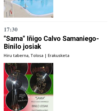
17:30
"Sama" Iñigo Calvo Samaniego-
Binilo josiak
Hiru taberna, Tolosa | Erakusketa