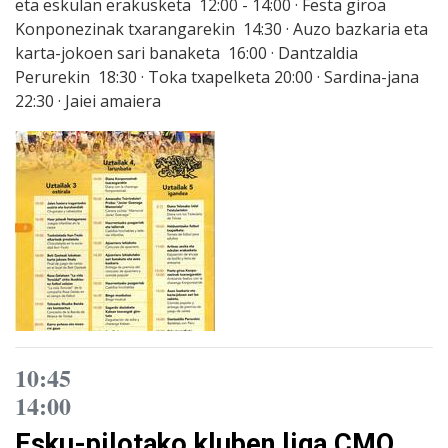
eta eskulan erakusketa 12:00 - 14:00 · Festa giroa
Konponezinak txarangarekin 14:30 · Auzo bazkaria eta
karta-jokoen sari banaketa 16:00 · Dantzaldia
Perurekin 18:30 · Toka txapelketa 20:00 · Sardina-jana
22:30 · Jaiei amaiera
10:45
14:00
Esku-pilotako kluben liga CMO