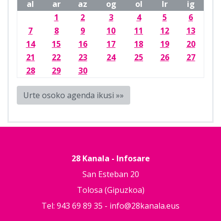
al
ar
az
og
ol
lr
ig
1
2
3
4
5
6
7
8
9
10
11
12
13
14
15
16
17
18
19
20
21
22
23
24
25
26
27
28
29
30
Urte osoko agenda ikusi »»
28 Kanala - Infosare
San Esteban 20
Tolosa (Gipuzkoa)
Tel: 943 69 89 35 -
info@28kanala.eus