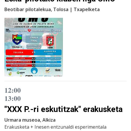
Beotibar pilotalekua, Tolosa | Txapelketa
12:00
13:00
"XXX P.-ri eskutitzak" erakusketa
Urmara museoa, Alkiza
Erakusketa + Inesen entzunaldi esperimentala