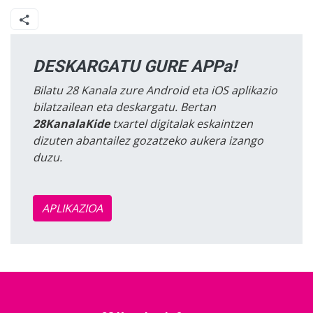
DESKARGATU GURE APPa!
Bilatu 28 Kanala zure Android eta iOS aplikazio
bilatzailean eta deskargatu. Bertan
28KanalaKide
txartel digitalak eskaintzen
dizuten abantailez gozatzeko aukera izango
duzu.
APLIKAZIOA