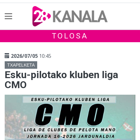
TOLOSA
2026/07/05
10:45
TXAPELKETA
Esku-pilotako kluben liga
CMO