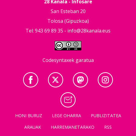
28 Kanala - Infosare
San Esteban 20
Tolosa (Gipuzkoa)
Tel: 943 69 89 35 -
info@28kanala.eus
Codesyntaxek garatua
HONI BURUZ
LEGE OHARRA
PUBLIZITATEA
ARAUAK
HARREMANETARAKO
RSS