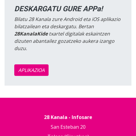
DESKARGATU GURE APPa!
Bilatu 28 Kanala zure Android eta iOS aplikazio
bilatzailean eta deskargatu. Bertan
28KanalaKide
txartel digitalak eskaintzen
dizuten abantailez gozatzeko aukera izango
duzu.
APLIKAZIOA
28 Kanala - Infosare
San Esteban 20