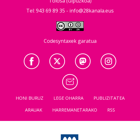
Tolosa (Gipuzkoa)
Tel: 943 69 89 35 -
info@28kanala.eus
Codesyntaxek garatua
HONI BURUZ
LEGE OHARRA
PUBLIZITATEA
ARAUAK
HARREMANETARAKO
RSS