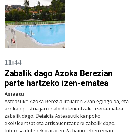
11:44
Zabalik dago Azoka Berezian
parte hartzeko izen-ematea
Asteasu
Asteasuko Azoka Berezia irailaren 27an egingo da, eta
azokan postua jarri nahi dutenentzako izen-ematea
zabalik dago. Deialdia Asteasutik kanpoko
ekoizleentzat eta artisauentzat ere zabalik dago.
Interesa dutenek irailaren 2a baino lehen eman