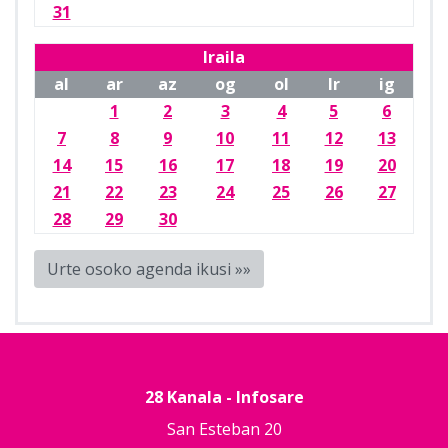
31
Iraila
al
ar
az
og
ol
lr
ig
1
2
3
4
5
6
7
8
9
10
11
12
13
14
15
16
17
18
19
20
21
22
23
24
25
26
27
28
29
30
Urte osoko agenda ikusi »»
28 Kanala - Infosare
San Esteban 20