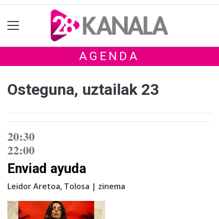
AGENDA
Osteguna, uztailak 23
20:30
22:00
Enviad ayuda
Leidor Aretoa, Tolosa | zinema