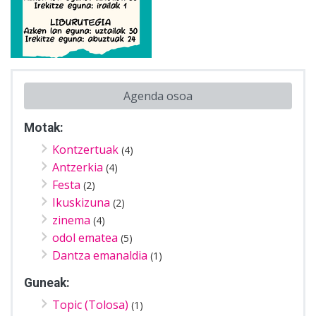
Agenda osoa
Motak:
Kontzertuak
(4)
Antzerkia
(4)
Festa
(2)
Ikuskizuna
(2)
zinema
(4)
odol ematea
(5)
Dantza emanaldia
(1)
Guneak:
Topic (Tolosa)
(1)