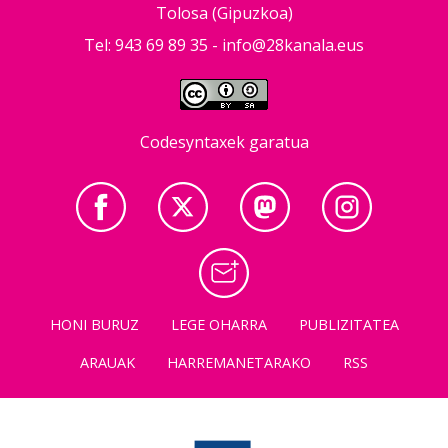
Tolosa (Gipuzkoa)
Tel: 943 69 89 35 -
info@28kanala.eus
Codesyntaxek garatua
HONI BURUZ
LEGE OHARRA
PUBLIZITATEA
ARAUAK
HARREMANETARAKO
RSS