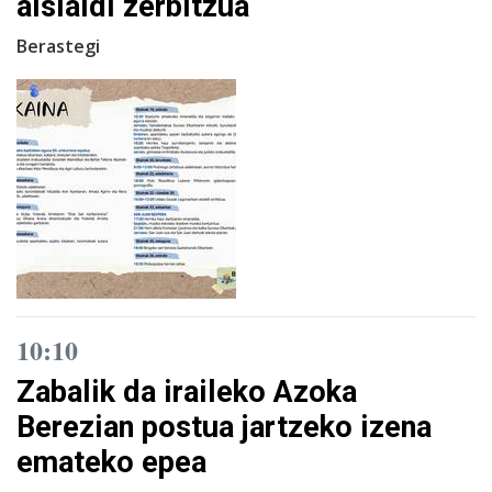
aisialdi zerbitzua
Berastegi
10:10
Zabalik da iraileko Azoka
Berezian postua jartzeko izena
emateko epea