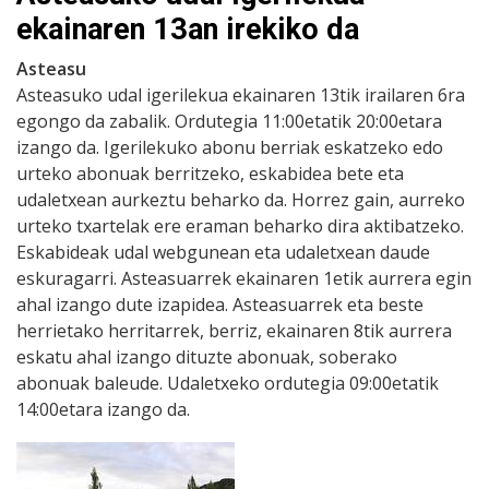
ekainaren 13an irekiko da
Asteasu
Asteasuko udal igerilekua ekainaren 13tik irailaren 6ra
egongo da zabalik. Ordutegia 11:00etatik 20:00etara
izango da. Igerilekuko abonu berriak eskatzeko edo
urteko abonuak berritzeko, eskabidea bete eta
udaletxean aurkeztu beharko da. Horrez gain, aurreko
urteko txartelak ere eraman beharko dira aktibatzeko.
Eskabideak udal webgunean eta udaletxean daude
eskuragarri. Asteasuarrek ekainaren 1etik aurrera egin
ahal izango dute izapidea. Asteasuarrek eta beste
herrietako herritarrek, berriz, ekainaren 8tik aurrera
eskatu ahal izango dituzte abonuak, soberako
abonuak baleude. Udaletxeko ordutegia 09:00etatik
14:00etara izango da.