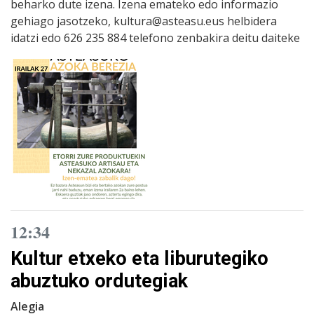
beharko dute izena. Izena emateko edo informazio
gehiago jasotzeko, kultura@asteasu.eus helbidera
idatzi edo 626 235 884 telefono zenbakira deitu daiteke
12:34
Kultur etxeko eta liburutegiko
abuztuko ordutegiak
Alegia