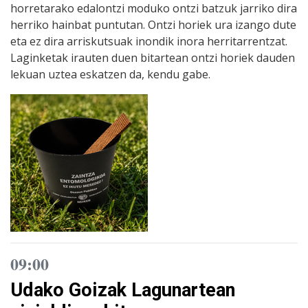
horretarako edalontzi moduko ontzi batzuk jarriko dira
herriko hainbat puntutan. Ontzi horiek ura izango dute
eta ez dira arriskutsuak inondik inora herritarrentzat.
Laginketak irauten duen bitartean ontzi horiek dauden
lekuan uztea eskatzen da, kendu gabe.
09:00
Udako Goizak Lagunartean