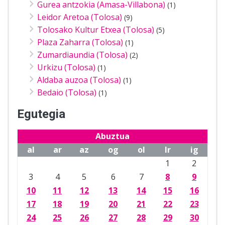
Gurea antzokia (Amasa-Villabona)
(1)
Leidor Aretoa (Tolosa)
(9)
Tolosako Kultur Etxea (Tolosa)
(5)
Plaza Zaharra (Tolosa)
(1)
Zumardiaundia (Tolosa)
(2)
Urkizu (Tolosa)
(1)
Aldaba auzoa (Tolosa)
(1)
Bedaio (Tolosa)
(1)
Egutegia
Abuztua
al
ar
az
og
ol
lr
ig
1
2
3
4
5
6
7
8
9
10
11
12
13
14
15
16
17
18
19
20
21
22
23
24
25
26
27
28
29
30