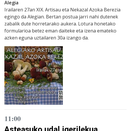
Alegia
Irailaren 27an XIX. Artisau eta Nekazal Azoka Berezia
egingo da Alegian. Bertan postua jarri nahi dutenek
zabalik dute horretarako aukera. Lotura honetako
formularioa betez eman daiteke eta izena emateko
azken eguna uztailaren 30a izango da.
11:00
Asteasuko udal igerilekua