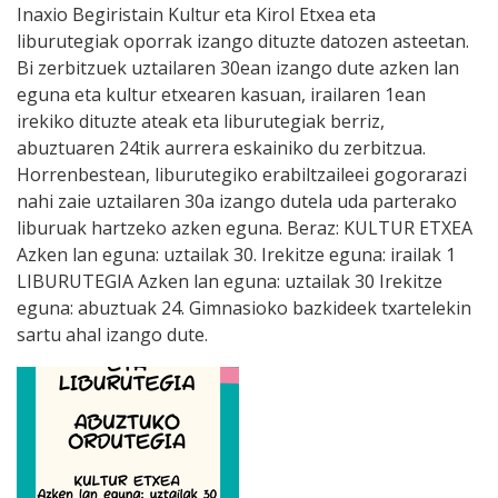
Inaxio Begiristain Kultur eta Kirol Etxea eta
liburutegiak oporrak izango dituzte datozen asteetan.
Bi zerbitzuek uztailaren 30ean izango dute azken lan
eguna eta kultur etxearen kasuan, irailaren 1ean
irekiko dituzte ateak eta liburutegiak berriz,
abuztuaren 24tik aurrera eskainiko du zerbitzua.
Horrenbestean, liburutegiko erabiltzaileei gogorarazi
nahi zaie uztailaren 30a izango dutela uda parterako
liburuak hartzeko azken eguna. Beraz: KULTUR ETXEA
Azken lan eguna: uztailak 30. Irekitze eguna: irailak 1
LIBURUTEGIA Azken lan eguna: uztailak 30 Irekitze
eguna: abuztuak 24. Gimnasioko bazkideek txartelekin
sartu ahal izango dute.