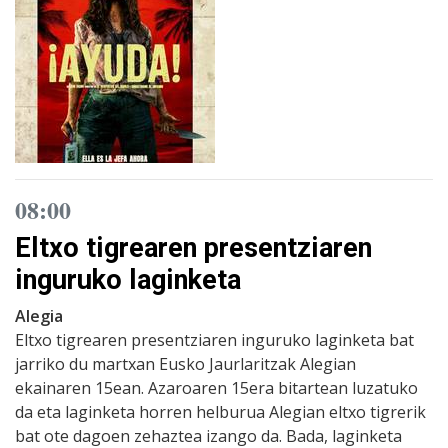
08:00
Eltxo tigrearen presentziaren
inguruko laginketa
Alegia
Eltxo tigrearen presentziaren inguruko laginketa bat
jarriko du martxan Eusko Jaurlaritzak Alegian
ekainaren 15ean. Azaroaren 15era bitartean luzatuko
da eta laginketa horren helburua Alegian eltxo tigrerik
bat ote dagoen zehaztea izango da. Bada, laginketa