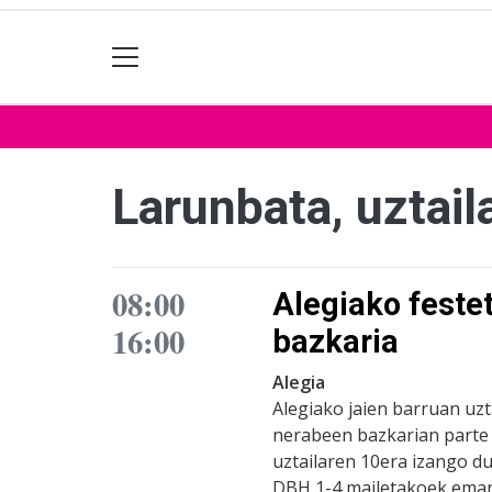
Larunbata, uztail
08:00
Alegiako feste
16:00
bazkaria
Alegia
Alegiako jaien barruan uz
nerabeen bazkarian parte 
uztailaren 10era izango d
DBH 1-4 mailetakoek eman 