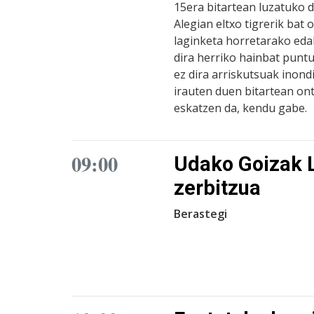
15era bitartean luzatuko 
Alegian eltxo tigrerik bat
laginketa horretarako eda
dira herriko hainbat puntu
ez dira arriskutsuak inond
irauten duen bitartean on
eskatzen da, kendu gabe.
09:00
Udako Goizak L
zerbitzua
Berastegi