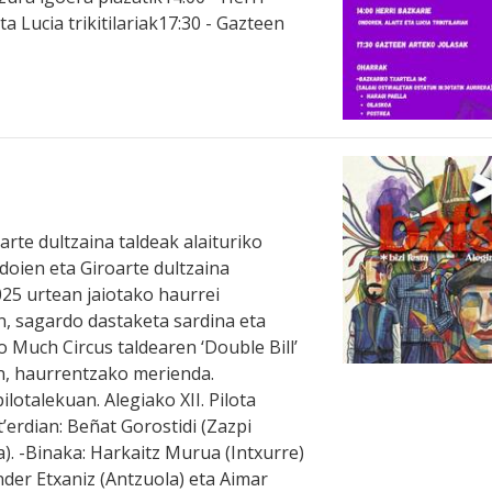
a Lucia trikitilariak17:30 - Gazteen
rte dultzaina taldeak alaituriko
ldoien eta Giroarte dultzaina
2025 urtean jaiotako haurrei
, sagardo dastaketa sardina eta
o Much Circus taldearen ‘Double Bill’
n, haurrentzako merienda.
 pilotalekuan. Alegiako XII. Pilota
t’erdian: Beñat Gorostidi (Zazpi
a). -Binaka: Harkaitz Murua (Intxurre)
Ander Etxaniz (Antzuola) eta Aimar