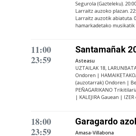
Segurola (Gazteleku). 20:0
Larraitz auzoko plazan. 22
Larraitz auzotik abiatuta. 
hamarkadetako musikatik 
11:00
Santamañak 2
23:59
Asteasu
UZTAILAK 18, LARUNBATA
Ondoren | HAMAIKETAKOA 
(auzotarrak) Ondoren | Be
PEÑAGARIKANO Trikitilaria
| KALEJIRA Gauean | IZER
18:00
Garagardo azo
23:59
Amasa-Villabona