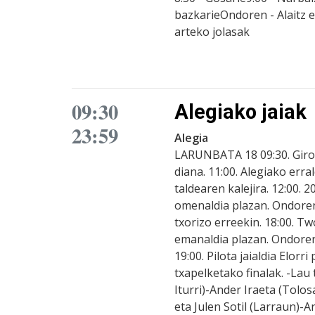
bazkarieOndoren - Alaitz et
arteko jolasak
09:30
Alegiako jaiak
23:59
Alegia
LARUNBATA 18 09:30. Giroa
diana. 11:00. Alegiako erra
taldearen kalejira. 12:00. 
omenaldia plazan. Ondoren
txorizo erreekin. 18:00. Tw
emanaldia plazan. Ondore
19:00. Pilota jaialdia Elorri
txapelketako finalak. -Lau 
Iturri)-Ander Iraeta (Tolos
eta Julen Sotil (Larraun)-