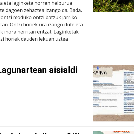
da eta laginketa horren helburua
 ote dagoen zehaztea izango da. Bada,
lontzi moduko ontzi batzuk jarriko
tan. Ontzi horiek ura izango dute eta
ik inora herritarrentzat. Laginketak
tzi horiek dauden lekuan uztea
agunartean aisialdi