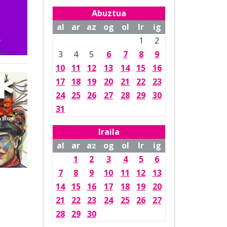
Abuztua
al
ar
az
og
ol
lr
ig
1
2
3
4
5
6
7
8
9
10
11
12
13
14
15
16
17
18
19
20
21
22
23
24
25
26
27
28
29
30
31
Iraila
al
ar
az
og
ol
lr
ig
1
2
3
4
5
6
7
8
9
10
11
12
13
14
15
16
17
18
19
20
21
22
23
24
25
26
27
28
29
30