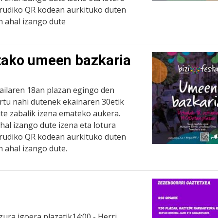
irudiko QR kodean aurkituko duten
 ahal izango dute
tako umeen bazkaria
tailaren 18an plazan egingo den
tu nahi dutenek ekainaren 30etik
ute zabalik izena emateko aukera.
al izango dute izena eta lotura
irudiko QR kodean aurkituko duten
 ahal izango dute.
zura igoera plazatik14:00 - Herri