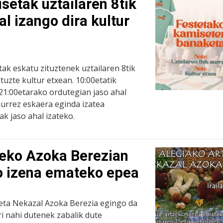
setak uztailaren 8tik
al izango dira kultur
ak eskatu zituztenek uztailaren 8tik
tuzte kultur etxean. 10:00etatik
 21:00etarako ordutegian jaso ahal
aurrez eskaera eginda izatea
k jaso ahal izateko.
ileko Azoka Berezian
o izena emateko epea
u eta Nekazal Azoka Berezia egingo da
ri nahi dutenek zabalik dute