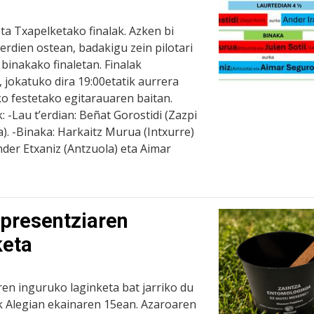
ta Txapelketako finalak. Azken bi
lerdien ostean, badakigu zein pilotari
a binakako finaletan. Finalak
, jokatuko dira 19:00etatik aurrera
ako festetako egitarauaren baitan.
: -Lau t’erdian: Beñat Gorostidi (Zazpi
a). -Binaka: Harkaitz Murua (Intxurre)
Ander Etxaniz (Antzuola) eta Aimar
 presentziaren
keta
ren inguruko laginketa bat jarriko du
k Alegian ekainaren 15ean. Azaroaren