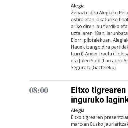
Alegia
Zehaztu dira Alegiako Pelo
ostiraletan jokaturiko fina
ariko diren lau t’erdiko et
uztailaren 18an, larunbata
Elorri pilotalekuan, Alegi
Hauek izango dira partidak
Iturri)-Ander Iraeta (Tolos
eta Julen Sotil (Larraun)-
Segurola (Gazteleku).
08:00
Eltxo tigrearen
inguruko lagin
Alegia
Eltxo tigrearen presentzia
martxan Eusko Jaurlaritza