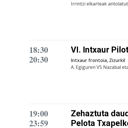
Irrintzi elkarteak antolat
18:30
VI. Intxaur Pil
20:30
Intxaur frontoia, Zizurkil
A. Egiguren VS Nazabal eta
19:00
Zehaztuta daud
23:59
Pelota Txapelk