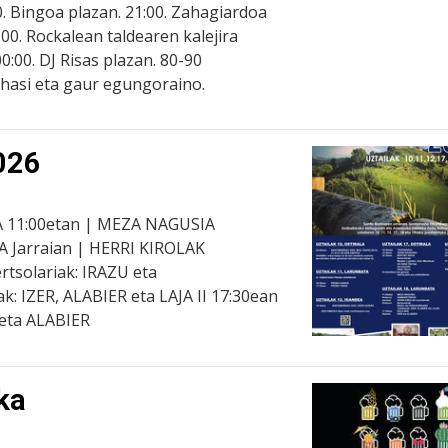
0. Bingoa plazan. 21:00. Zahagiardoa
:00. Rockalean taldearen kalejira
00:00. DJ Risas plazan. 80-90
hasi eta gaur egungoraino.
026
 11:00etan | MEZA NAGUSIA
Jarraian | HERRI KIROLAK
rtsolariak: IRAZU eta
k: IZER, ALABIER eta LAJA II 17:30ean
 eta ALABIER
ka