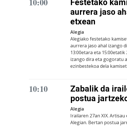
10:00
Festetako kami
aurrera jaso ah
etxean
Alegia
Alegiako festetako kamiset
aurrera jaso ahal izango di
13:00etara eta 15:00etatik
izango dira eta gogoratu 
ezinbestekoa dela kamiseta
10:10
Zabalik da ira
postua jartzek
Alegia
Irailaren 27an XIX. Artisa
Alegian. Bertan postua jar