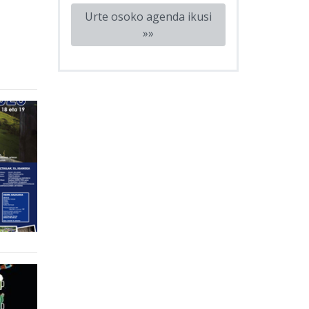
Urte osoko agenda ikusi
»»