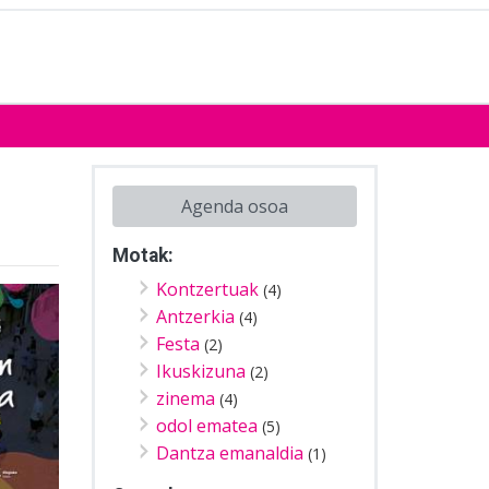
Agenda osoa
Motak:
Kontzertuak
(4)
Antzerkia
(4)
Festa
(2)
Ikuskizuna
(2)
zinema
(4)
odol ematea
(5)
Dantza emanaldia
(1)