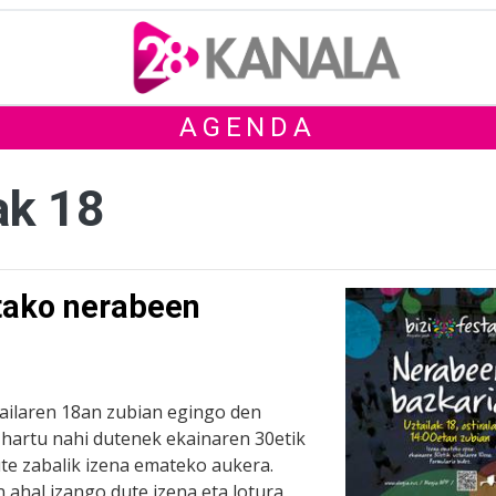
AGENDA
ak 18
tako nerabeen
tailaren 18an zubian egingo den
hartu nahi dutenek ekainaren 30etik
ute zabalik izena emateko aukera.
ahal izango dute izena eta lotura