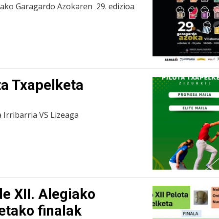
utako Garagardo Azokaren 29. edizioa
ota Txapelketa
 Irribarria VS Lizeaga
e XII. Alegiako
etako finalak