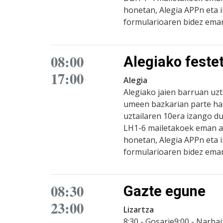
honetan, Alegia APPn eta 
formularioaren bidez eman
08:00
Alegiako feste
17:00
Alegia
Alegiako jaien barruan uz
umeen bazkarian parte har
uztailaren 10era izango d
LH1-6 mailetakoek eman ah
honetan, Alegia APPn eta 
formularioaren bidez eman
08:30
Gazte egune
23:00
Lizartza
8:30 - Gosarie9:00 - Narbai