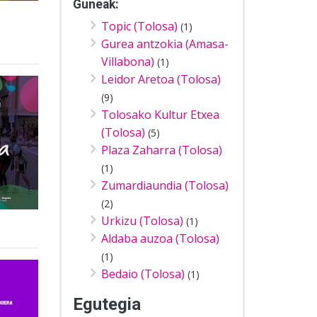
Guneak:
Topic (Tolosa)
(1)
Gurea antzokia (Amasa-
Villabona)
(1)
Leidor Aretoa (Tolosa)
(9)
Tolosako Kultur Etxea
(Tolosa)
(5)
Plaza Zaharra (Tolosa)
(1)
Zumardiaundia (Tolosa)
(2)
Urkizu (Tolosa)
(1)
Aldaba auzoa (Tolosa)
(1)
Bedaio (Tolosa)
(1)
Egutegia