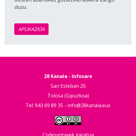
duzu.
APLIKAZIOA
28 Kanala - Infosare
San Esteban 20
Tolosa (Gipuzkoa)
Tel: 943 69 89 35 -
info@28kanala.eus
Codesyntaxek garatua