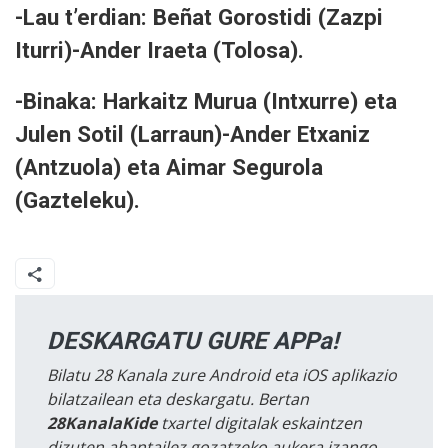
-Lau t’erdian:
Beñat Gorostidi (Zazpi
Iturri)-Ander Iraeta (Tolosa).
-Binaka:
Harkaitz Murua (Intxurre) eta
Julen Sotil (Larraun)-Ander Etxaniz
(Antzuola) eta Aimar Segurola
(Gazteleku).
DESKARGATU GURE APPa!
Bilatu 28 Kanala zure Android eta iOS aplikazio
bilatzailean eta deskargatu. Bertan
28KanalaKide
txartel digitalak eskaintzen
dizuten abantailez gozatzeko aukera izango