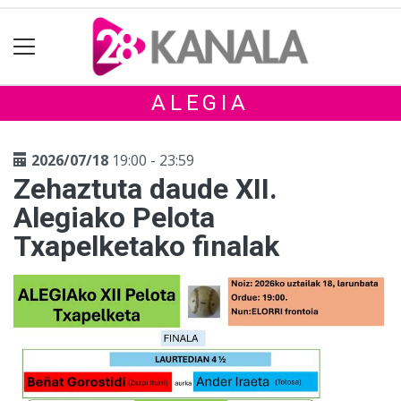
ALEGIA
2026/07/18
19:00 - 23:59
Zehaztuta daude XII.
Alegiako Pelota
Txapelketako finalak