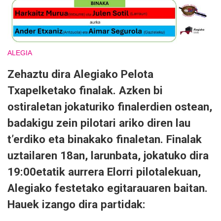
ALEGIA
Zehaztu dira Alegiako Pelota
Txapelketako finalak. Azken bi
ostiraletan jokaturiko finalerdien ostean,
badakigu zein pilotari ariko diren lau
t’erdiko eta binakako finaletan. Finalak
uztailaren 18an, larunbata, jokatuko dira
19:00etatik aurrera Elorri pilotalekuan,
Alegiako festetako egitarauaren baitan.
Hauek izango dira partidak: