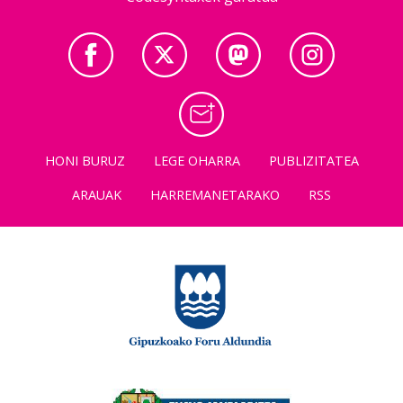
HONI BURUZ
LEGE OHARRA
PUBLIZITATEA
ARAUAK
HARREMANETARAKO
RSS