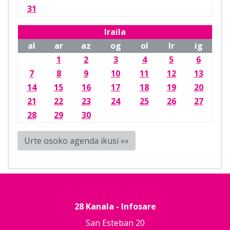
31
Iraila
al
ar
az
og
ol
lr
ig
1
2
3
4
5
6
7
8
9
10
11
12
13
14
15
16
17
18
19
20
21
22
23
24
25
26
27
28
29
30
Urte osoko agenda ikusi »»
28 Kanala - Infosare
San Esteban 20