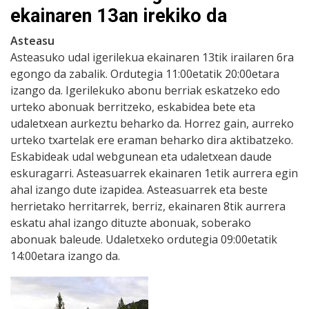
ekainaren 13an irekiko da
Asteasu
Asteasuko udal igerilekua ekainaren 13tik irailaren 6ra
egongo da zabalik. Ordutegia 11:00etatik 20:00etara
izango da. Igerilekuko abonu berriak eskatzeko edo
urteko abonuak berritzeko, eskabidea bete eta
udaletxean aurkeztu beharko da. Horrez gain, aurreko
urteko txartelak ere eraman beharko dira aktibatzeko.
Eskabideak udal webgunean eta udaletxean daude
eskuragarri. Asteasuarrek ekainaren 1etik aurrera egin
ahal izango dute izapidea. Asteasuarrek eta beste
herrietako herritarrek, berriz, ekainaren 8tik aurrera
eskatu ahal izango dituzte abonuak, soberako
abonuak baleude. Udaletxeko ordutegia 09:00etatik
14:00etara izango da.