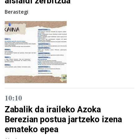
aisialdi zerbitzua
Berastegi
10:10
Zabalik da iraileko Azoka
Berezian postua jartzeko izena
emateko epea