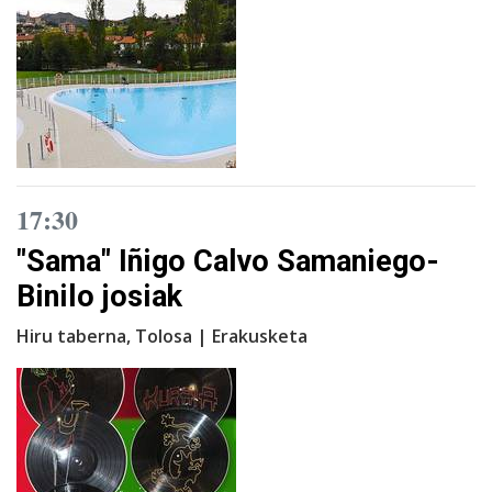
17:30
"Sama" Iñigo Calvo Samaniego-
Binilo josiak
Hiru taberna, Tolosa | Erakusketa