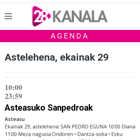
AGENDA
Astelehena, ekainak 29
10:00
23:59
Asteasuko Sanpedroak
Asteasu
Ekainak 29, astelehena: SAN PEDRO EGUNA 10:00 Diana
11:00 Meza nagusia Ondoren • Dantza-soka • Esku