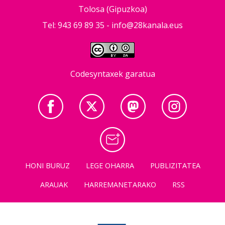
Tolosa (Gipuzkoa)
Tel: 943 69 89 35 -
info@28kanala.eus
Codesyntaxek garatua
HONI BURUZ
LEGE OHARRA
PUBLIZITATEA
ARAUAK
HARREMANETARAKO
RSS