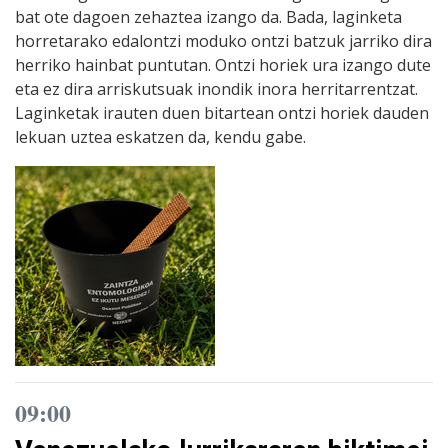
bat ote dagoen zehaztea izango da. Bada, laginketa
horretarako edalontzi moduko ontzi batzuk jarriko dira
herriko hainbat puntutan. Ontzi horiek ura izango dute
eta ez dira arriskutsuak inondik inora herritarrentzat.
Laginketak irauten duen bitartean ontzi horiek dauden
lekuan uztea eskatzen da, kendu gabe.
09:00