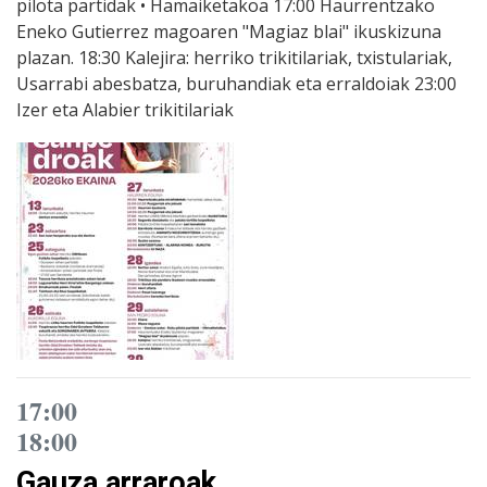
pilota partidak • Hamaiketakoa 17:00 Haurrentzako
Eneko Gutierrez magoaren "Magiaz blai" ikuskizuna
plazan. 18:30 Kalejira: herriko trikitilariak, txistulariak,
Usarrabi abesbatza, buruhandiak eta erraldoiak 23:00
Izer eta Alabier trikitilariak
17:00
18:00
Gauza arraroak