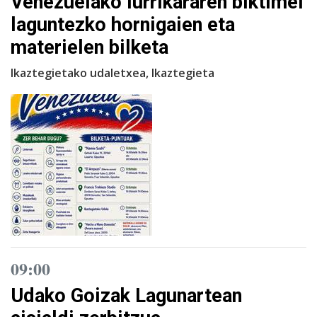
Venezuelako lurrikararen biktimei
laguntezko hornigaien eta
materielen bilketa
Ikaztegietako udaletxea, Ikaztegieta
09:00
Udako Goizak Lagunartean