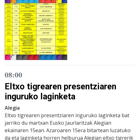
08:00
Eltxo tigrearen presentziaren
inguruko laginketa
Alegia
Eltxo tigrearen presentziaren inguruko laginketa bat
jarriko du martxan Eusko Jaurlaritzak Alegian
ekainaren 15ean. Azaroaren 15era bitartean luzatuko
da eta laginketa horren helburua Alegian eltxo tigrerik