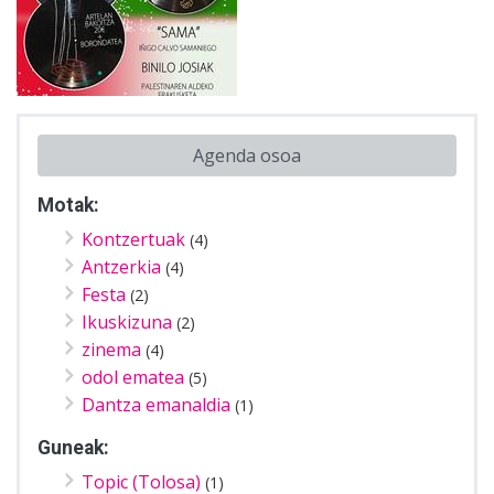
Agenda osoa
Motak:
Kontzertuak
(4)
Antzerkia
(4)
Festa
(2)
Ikuskizuna
(2)
zinema
(4)
odol ematea
(5)
Dantza emanaldia
(1)
Guneak:
Topic (Tolosa)
(1)