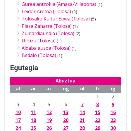
Gurea antzokia (Amasa-Villabona)
(1)
Leidor Aretoa (Tolosa)
(9)
Tolosako Kultur Etxea (Tolosa)
(5)
Plaza Zaharra (Tolosa)
(1)
Zumardiaundia (Tolosa)
(2)
Urkizu (Tolosa)
(1)
Aldaba auzoa (Tolosa)
(1)
Bedaio (Tolosa)
(1)
Egutegia
Abuztua
al
ar
az
og
ol
lr
ig
1
2
3
4
5
6
7
8
9
10
11
12
13
14
15
16
17
18
19
20
21
22
23
24
25
26
27
28
29
30