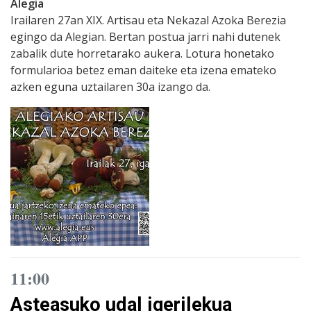
Alegia
Irailaren 27an XIX. Artisau eta Nekazal Azoka Berezia
egingo da Alegian. Bertan postua jarri nahi dutenek
zabalik dute horretarako aukera. Lotura honetako
formularioa betez eman daiteke eta izena emateko
azken eguna uztailaren 30a izango da.
11:00
Asteasuko udal igerilekua