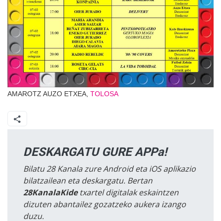
AMAROTZ AUZO ETXEA,
TOLOSA
DESKARGATU GURE APPa!
Bilatu 28 Kanala zure Android eta iOS aplikazio
bilatzailean eta deskargatu. Bertan
28KanalaKide
txartel digitalak eskaintzen
dizuten abantailez gozatzeko aukera izango
duzu.