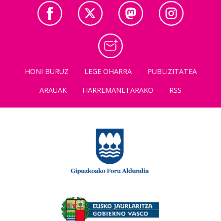
HONI BURUZ
LEGE OHARRA
PUBLIZITATEA
ARAUAK
HARREMANETARAKO
RSS