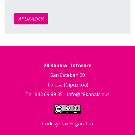
APLIKAZIOA
28 Kanala - Infosare
San Esteban 20
Tolosa (Gipuzkoa)
Tel: 943 69 89 35 -
info@28kanala.eus
Codesyntaxek garatua