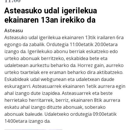
Asteasuko udal igerilekua
ekainaren 13an irekiko da
Asteasu
Asteasuko udal igerilekua ekainaren 13tik irailaren 6ra
egongo da zabalik. Ordutegia 11:00etatik 20:00etara
izango da. Igerilekuko abonu berriak eskatzeko edo
urteko abonuak berritzeko, eskabidea bete eta
udaletxean aurkeztu beharko da. Horrez gain, aurreko
urteko txartelak ere eraman beharko dira aktibatzeko.
Eskabideak udal webgunean eta udaletxean daude
eskuragarri. Asteasuarrek ekainaren 1etik aurrera egin
ahal izango dute izapidea. Asteasuarrek eta beste
herrietako herritarrek, berriz, ekainaren 8tik aurrera
eskatu ahal izango dituzte abonuak, soberako
abonuak baleude. Udaletxeko ordutegia 09:00etatik
14:00etara izango da.