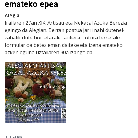
emateko epea
Alegia
Irailaren 27an XIX. Artisau eta Nekazal Azoka Berezia
egingo da Alegian. Bertan postua jarri nahi dutenek
zabalik dute horretarako aukera. Lotura honetako
formularioa betez eman daiteke eta izena emateko
azken eguna uztailaren 30a izango da.
11:00