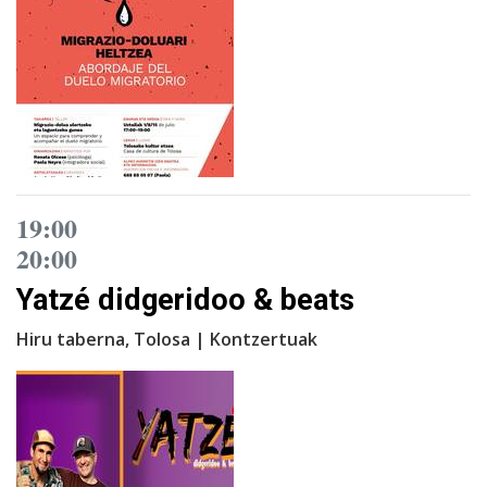
19:00
20:00
Yatzé didgeridoo & beats
Hiru taberna, Tolosa | Kontzertuak