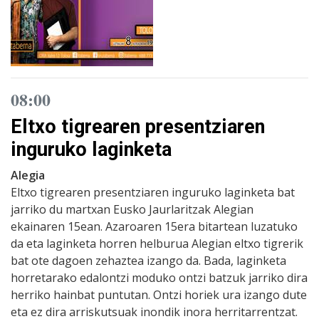
08:00
Eltxo tigrearen presentziaren
inguruko laginketa
Alegia
Eltxo tigrearen presentziaren inguruko laginketa bat
jarriko du martxan Eusko Jaurlaritzak Alegian
ekainaren 15ean. Azaroaren 15era bitartean luzatuko
da eta laginketa horren helburua Alegian eltxo tigrerik
bat ote dagoen zehaztea izango da. Bada, laginketa
horretarako edalontzi moduko ontzi batzuk jarriko dira
herriko hainbat puntutan. Ontzi horiek ura izango dute
eta ez dira arriskutsuak inondik inora herritarrentzat.