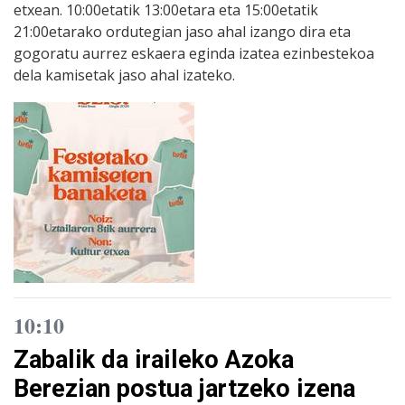
etxean. 10:00etatik 13:00etara eta 15:00etatik
21:00etarako ordutegian jaso ahal izango dira eta
gogoratu aurrez eskaera eginda izatea ezinbestekoa
dela kamisetak jaso ahal izateko.
10:10
Zabalik da iraileko Azoka
Berezian postua jartzeko izena