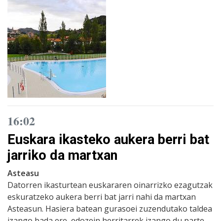
16:02
Euskara ikasteko aukera berri bat
jarriko da martxan
Asteasu
Datorren ikasturtean euskararen oinarrizko ezagutzak
eskuratzeko aukera berri bat jarri nahi da martxan
Asteasun. Hasiera batean gurasoei zuzendutako taldea
izango bada ere, edozein herritarrek izango du parte