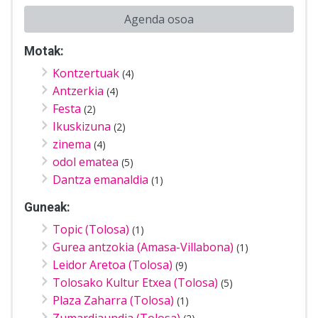
Agenda osoa
Motak:
Kontzertuak
(4)
Antzerkia
(4)
Festa
(2)
Ikuskizuna
(2)
zinema
(4)
odol ematea
(5)
Dantza emanaldia
(1)
Guneak:
Topic (Tolosa)
(1)
Gurea antzokia (Amasa-Villabona)
(1)
Leidor Aretoa (Tolosa)
(9)
Tolosako Kultur Etxea (Tolosa)
(5)
Plaza Zaharra (Tolosa)
(1)
Zumardiaundia (Tolosa)