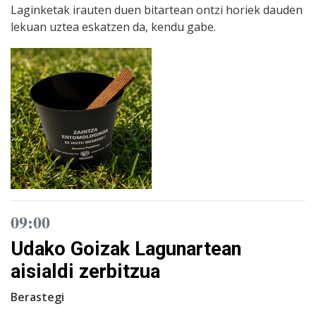
Laginketak irauten duen bitartean ontzi horiek dauden
lekuan uztea eskatzen da, kendu gabe.
09:00
Udako Goizak Lagunartean
aisialdi zerbitzua
Berastegi