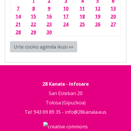
1
2
3
4
5
6
7
8
9
10
11
12
13
14
15
16
17
18
19
20
21
22
23
24
25
26
27
28
29
30
Urte osoko agenda ikusi »»
28 Kanala - Infosare
San Esteban 20
Tolosa (Gipuzkoa)
Tel: 943 69 89 35 -
info@28kanala.eus