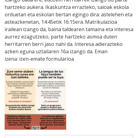
hartzeko aukera. Ikaskuntza errazteko, saioak eskola
orduetan eta eskolan bertan egingo dira: astelehen eta
asteazkenetan, 14:45etik 16:15era. Matrikulazioa
irailean izango da, baina taldearen tamaina eta interesa
aurrez ezagutzeko, parte hartzeko asmoa duten
herritarren berri jaso nahi da. Interesa adierazteko
azken eguna uztailaren 16a izango da. Eman
izena: izen-emate formularioa