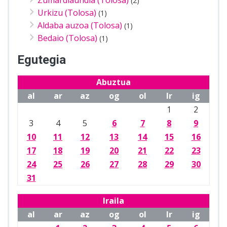
(2)
Urkizu (Tolosa)
(1)
Aldaba auzoa (Tolosa)
(1)
Bedaio (Tolosa)
(1)
Egutegia
Abuztua
al
ar
az
og
ol
lr
ig
1
2
3
4
5
6
7
8
9
10
11
12
13
14
15
16
17
18
19
20
21
22
23
24
25
26
27
28
29
30
31
Iraila
al
ar
az
og
ol
lr
ig