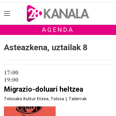
AGENDA
Asteazkena, uztailak 8
17:00
19:00
Migrazio-doluari heltzea
Tolosako Kultur Etxea, Tolosa | Tailerrak